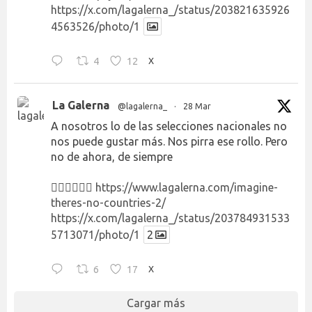
https://x.com/lagalerna_/status/203821635926
4563526/photo/1
4
12
X
La Galerna
@lagalerna_
·
28 Mar
A nosotros lo de las selecciones nacionales no
nos puede gustar más. Nos pirra ese rollo. Pero
no de ahora, de siempre
👉🏻👉🏻👉🏻
https://www.lagalerna.com/imagine-
theres-no-countries-2/
https://x.com/lagalerna_/status/203784931533
5713071/photo/1
2
6
17
X
Cargar más