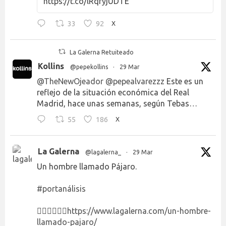
https://t.co/lRqryjUDTE
33
92
X
La Galerna Retuiteado
Kollins
@pepekollins
·
29 Mar
@TheNewOjeador
@pepealvarezzz
Este es un
reflejo de la situación económica del Real
Madrid, hace unas semanas, según Tebas…
55
186
X
La Galerna
@lagalerna_
·
29 Mar
Un hombre llamado Pájaro.
#portanálisis
👉🏻👉🏻👉🏻
https://www.lagalerna.com/un-hombre-
llamado-pajaro/