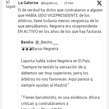
La Galerna
@lagalerna_
·
29 Mar
Si de verdad ha dicho que contrataron a alguien
que HABÍA SIDO VICEPRESIDENTE de los
árbitros, tiene todavía menos vergüenza de lo
que pensábamos. Negreira era vicepresidente
EN ACTIVO en los años de los que hay facturas.
Benito
@_Benito___
💣💣💣Barsa-Negreira
Laporta habla sobre Negreira en El País:
"Siempre he tenido la sensación de q
debemos ser muy superiores, porq los
árbitros no nos favorecen. Aquí parece q
siempre ayudan al Madrid."
"Tienen barcelonitis, es una evidencia. Ahora
critican q contratáramos a