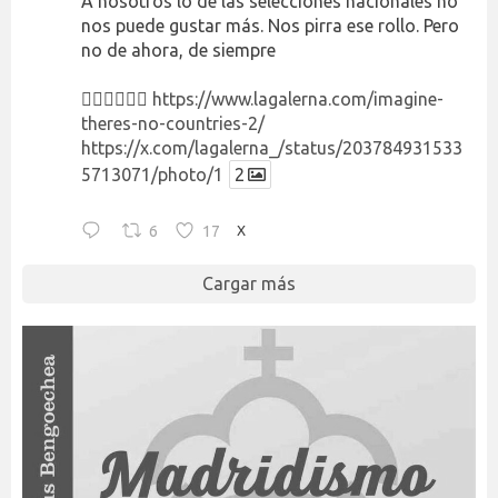
A nosotros lo de las selecciones nacionales no
nos puede gustar más. Nos pirra ese rollo. Pero
no de ahora, de siempre
👉🏻👉🏻👉🏻
https://www.lagalerna.com/imagine-
theres-no-countries-2/
https://x.com/lagalerna_/status/203784931533
5713071/photo/1
2
6
17
X
Cargar más