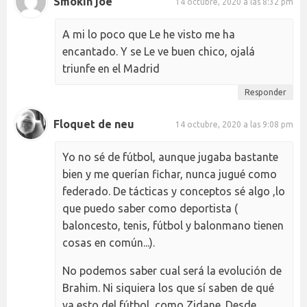
Smokin joe
14 octubre, 2020 a las 8:32 pm
A mi lo poco que Le he visto me ha
encantado. Y se Le ve buen chico, ojalá
triunfe en el Madrid
Responder
Floquet de neu
14 octubre, 2020 a las 9:08 pm
Yo no sé de fútbol, aunque jugaba bastante
bien y me querían fichar, nunca jugué como
federado. De tácticas y conceptos sé algo ,lo
que puedo saber como deportista (
baloncesto, tenis, fútbol y balonmano tienen
cosas en común...).
No podemos saber cual será la evolución de
Brahim. Ni siquiera los que sí saben de qué
va esto del fútbol, como Zidane. Desde