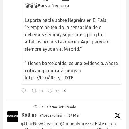
💣💣💣Barsa-Negreira
Laporta habla sobre Negreira en El País:
"Siempre he tenido la sensación de q
debemos ser muy superiores, porq los
árbitros no nos favorecen. Aquí parece q
siempre ayudan al Madrid."
"Tienen barcelonitis, es una evidencia. Ahora
critican q contratáramos a
https://t.co/lRqryjUDTE
33
92
X
La Galerna Retuiteado
Kollins
@pepekollins
·
29 Mar
@TheNewOjeador
@pepealvarezzz
Este es un