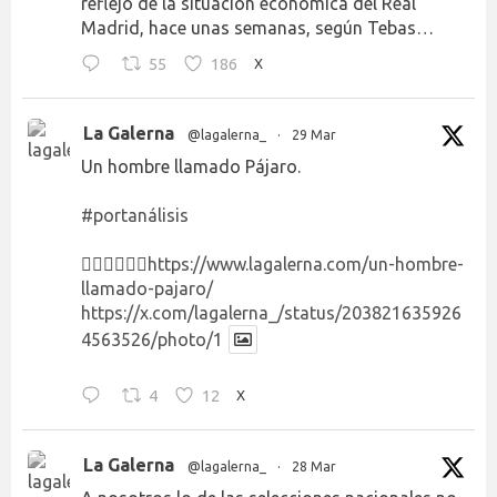
reflejo de la situación económica del Real
Madrid, hace unas semanas, según Tebas…
55
186
X
La Galerna
@lagalerna_
·
29 Mar
Un hombre llamado Pájaro.
#portanálisis
👉🏻👉🏻👉🏻
https://www.lagalerna.com/un-hombre-
llamado-pajaro/
https://x.com/lagalerna_/status/203821635926
4563526/photo/1
4
12
X
La Galerna
@lagalerna_
·
28 Mar