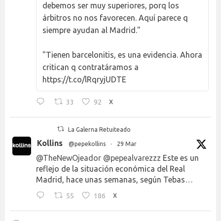
debemos ser muy superiores, porq los
árbitros no nos favorecen. Aquí parece q
siempre ayudan al Madrid."
"Tienen barcelonitis, es una evidencia. Ahora
critican q contratáramos a
https://t.co/lRqryjUDTE
33
92
X
La Galerna Retuiteado
Kollins
@pepekollins
·
29 Mar
@TheNewOjeador
@pepealvarezzz
Este es un
reflejo de la situación económica del Real
Madrid, hace unas semanas, según Tebas…
55
186
X