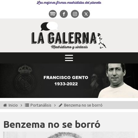
Las mejores firmas madridistas del planeta
Inicio
Portanálisis
Benzema no se borró
Benzema no se borró