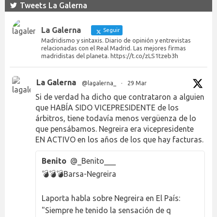
Tweets La Galerna
La Galerna
Seguir
Madridismo y sintaxis. Diario de opinión y entrevistas
relacionadas con el Real Madrid. Las mejores firmas
madridistas del planeta. https://t.co/zLS1tzeb3h
La Galerna
@lagalerna_
·
29 Mar
Si de verdad ha dicho que contrataron a alguien
que HABÍA SIDO VICEPRESIDENTE de los
árbitros, tiene todavía menos vergüenza de lo
que pensábamos. Negreira era vicepresidente
EN ACTIVO en los años de los que hay facturas.
Benito
@_Benito___
💣💣💣Barsa-Negreira
Laporta habla sobre Negreira en El País:
"Siempre he tenido la sensación de q