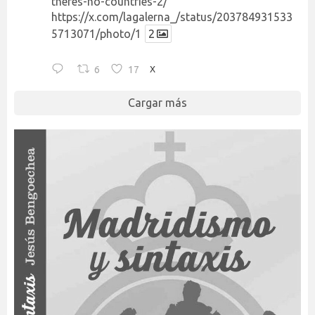
theres-no-countries-2/
https://x.com/lagalerna_/status/203784931533
5713071/photo/1
2
6
17
X
Cargar más