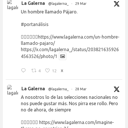
La Galerna
@lagalerna_
·
29 Mar
Un hombre llamado Pájaro.
#portanálisis
👉🏻👉🏻👉🏻
https://www.lagalerna.com/un-hombre-
llamado-pajaro/
https://x.com/lagalerna_/status/203821635926
4563526/photo/1
4
12
X
La Galerna
@lagalerna_
·
28 Mar
A nosotros lo de las selecciones nacionales no
nos puede gustar más. Nos pirra ese rollo. Pero
no de ahora, de siempre
👉🏻👉🏻👉🏻
https://www.lagalerna.com/imagine-