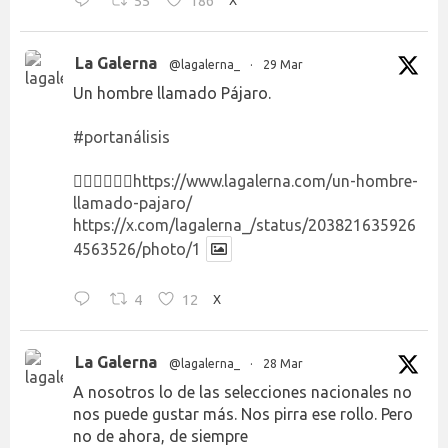
55
186
X
La Galerna
@lagalerna_
·
29 Mar
Un hombre llamado Pájaro.
#portanálisis
👉🏻👉🏻👉🏻
https://www.lagalerna.com/un-hombre-
llamado-pajaro/
https://x.com/lagalerna_/status/203821635926
4563526/photo/1
4
12
X
La Galerna
@lagalerna_
·
28 Mar
A nosotros lo de las selecciones nacionales no
nos puede gustar más. Nos pirra ese rollo. Pero
no de ahora, de siempre