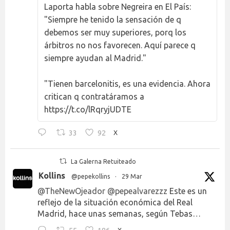
Laporta habla sobre Negreira en El País:
"Siempre he tenido la sensación de q
debemos ser muy superiores, porq los
árbitros no nos favorecen. Aquí parece q
siempre ayudan al Madrid."
"Tienen barcelonitis, es una evidencia. Ahora
critican q contratáramos a
https://t.co/lRqryjUDTE
33
92
X
La Galerna Retuiteado
Kollins
@pepekollins
·
29 Mar
@TheNewOjeador
@pepealvarezzz
Este es un
reflejo de la situación económica del Real
Madrid, hace unas semanas, según Tebas…