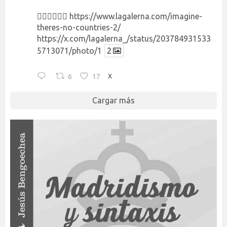
👉🏻👉🏻👉🏻
https://www.lagalerna.com/imagine-
theres-no-countries-2/
https://x.com/lagalerna_/status/203784931533
5713071/photo/1
2
6
17
X
Cargar más