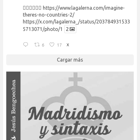
👉🏻👉🏻👉🏻
https://www.lagalerna.com/imagine-
theres-no-countries-2/
https://x.com/lagalerna_/status/203784931533
5713071/photo/1
2
6
17
X
Cargar más