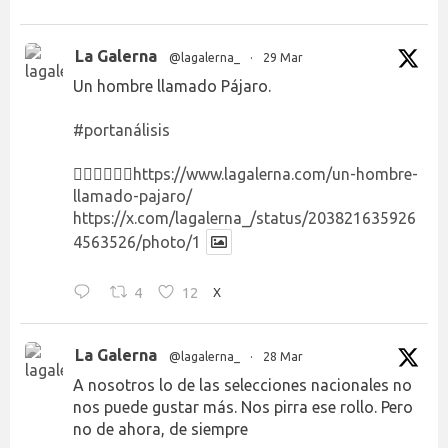
La Galerna
@lagalerna_
·
29 Mar
Un hombre llamado Pájaro.
#portanálisis
👉🏻👉🏻👉🏻
https://www.lagalerna.com/un-hombre-
llamado-pajaro/
https://x.com/lagalerna_/status/203821635926
4563526/photo/1
4
12
X
La Galerna
@lagalerna_
·
28 Mar
A nosotros lo de las selecciones nacionales no
nos puede gustar más. Nos pirra ese rollo. Pero
no de ahora, de siempre