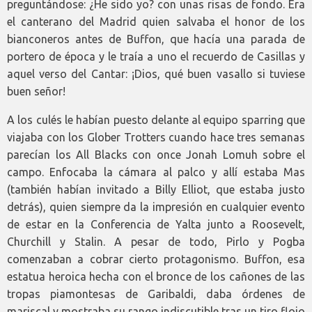
preguntándose: ¿He sido yo? con unas risas de fondo. Era
el canterano del Madrid quien salvaba el honor de los
bianconeros antes de Buffon, que hacía una parada de
portero de época y le traía a uno el recuerdo de Casillas y
aquel verso del Cantar: ¡Dios, qué buen vasallo si tuviese
buen señor!
A los culés le habían puesto delante al equipo sparring que
viajaba con los Glober Trotters cuando hace tres semanas
parecían los All Blacks con once Jonah Lomuh sobre el
campo. Enfocaba la cámara al palco y allí estaba Mas
(también habían invitado a Billy Elliot, que estaba justo
detrás), quien siempre da la impresión en cualquier evento
de estar en la Conferencia de Yalta junto a Roosevelt,
Churchill y Stalin. A pesar de todo, Pirlo y Pogba
comenzaban a cobrar cierto protagonismo. Buffon, esa
estatua heroica hecha con el bronce de los cañones de las
tropas piamontesas de Garibaldi, daba órdenes de
mariscal y mostraba su rango indiscutible tras un tiro flojo