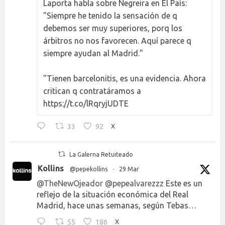
Laporta habla sobre Negreira en El País:
"Siempre he tenido la sensación de q
debemos ser muy superiores, porq los
árbitros no nos favorecen. Aquí parece q
siempre ayudan al Madrid."
"Tienen barcelonitis, es una evidencia. Ahora
critican q contratáramos a
https://t.co/lRqryjUDTE
33
92
X
La Galerna Retuiteado
Kollins
@pepekollins
·
29 Mar
@TheNewOjeador
@pepealvarezzz
Este es un
reflejo de la situación económica del Real
Madrid, hace unas semanas, según Tebas…
55
186
X