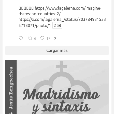
👉🏻👉🏻👉🏻
https://www.lagalerna.com/imagine-
theres-no-countries-2/
https://x.com/lagalerna_/status/203784931533
5713071/photo/1
2
6
17
X
Cargar más