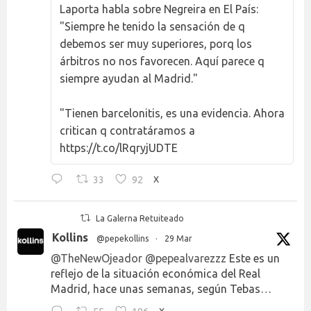
Laporta habla sobre Negreira en El País:
"Siempre he tenido la sensación de q
debemos ser muy superiores, porq los
árbitros no nos favorecen. Aquí parece q
siempre ayudan al Madrid."
"Tienen barcelonitis, es una evidencia. Ahora
critican q contratáramos a
https://t.co/lRqryjUDTE
33
92
X
La Galerna Retuiteado
Kollins
@pepekollins
·
29 Mar
@TheNewOjeador
@pepealvarezzz
Este es un
reflejo de la situación económica del Real
Madrid, hace unas semanas, según Tebas…
X