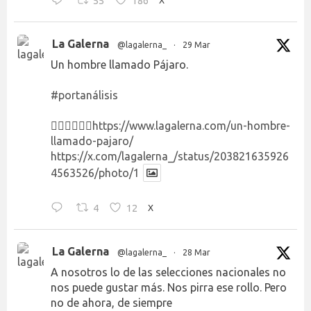
55
186
La Galerna
@lagalerna_
·
29 Mar
Un hombre llamado Pájaro.
#portanálisis
👉🏻👉🏻👉🏻
https://www.lagalerna.com/un-hombre-
llamado-pajaro/
https://x.com/lagalerna_/status/203821635926
4563526/photo/1
4
12
X
La Galerna
@lagalerna_
·
28 Mar
A nosotros lo de las selecciones nacionales no
nos puede gustar más. Nos pirra ese rollo. Pero
no de ahora, de siempre