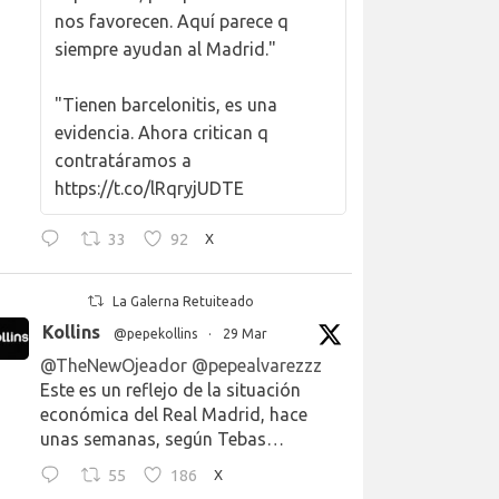
nos favorecen. Aquí parece q
siempre ayudan al Madrid."
"Tienen barcelonitis, es una
evidencia. Ahora critican q
contratáramos a
https://t.co/lRqryjUDTE
33
92
X
La Galerna Retuiteado
Kollins
@pepekollins
·
29 Mar
@TheNewOjeador
@pepealvarezzz
Este es un reflejo de la situación
económica del Real Madrid, hace
unas semanas, según Tebas…
55
186
X