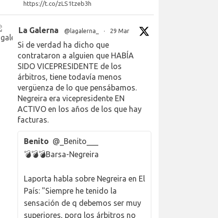
https://t.co/zLS1tzeb3h
La Galerna
@lagalerna_
·
29 Mar
Si de verdad ha dicho que
contrataron a alguien que HABÍA
SIDO VICEPRESIDENTE de los
árbitros, tiene todavía menos
vergüenza de lo que pensábamos.
Negreira era vicepresidente EN
ACTIVO en los años de los que hay
facturas.
Benito
@_Benito___
💣💣💣Barsa-Negreira
Laporta habla sobre Negreira en El
País: "Siempre he tenido la
sensación de q debemos ser muy
superiores, porq los árbitros no