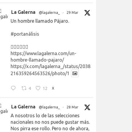
La Galerna
@lagalerna_
·
29 Mar
Un hombre llamado Pájaro.
#portanálisis
👉🏻👉🏻👉🏻
https://www.lagalerna.com/un-
hombre-llamado-pajaro/
https://x.com/lagalerna_/status/2038
216359264563526/photo/1
4
12
X
La Galerna
@lagalerna_
·
28 Mar
A nosotros lo de las selecciones
nacionales no nos puede gustar más.
Nos pirra ese rollo. Pero no de ahora,