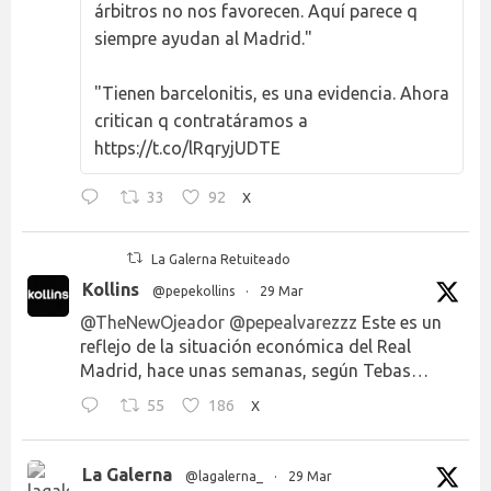
árbitros no nos favorecen. Aquí parece q
siempre ayudan al Madrid."
"Tienen barcelonitis, es una evidencia. Ahora
critican q contratáramos a
https://t.co/lRqryjUDTE
33
92
X
La Galerna Retuiteado
Kollins
@pepekollins
·
29 Mar
@TheNewOjeador
@pepealvarezzz
Este es un
reflejo de la situación económica del Real
Madrid, hace unas semanas, según Tebas…
55
186
X
La Galerna
@lagalerna_
·
29 Mar