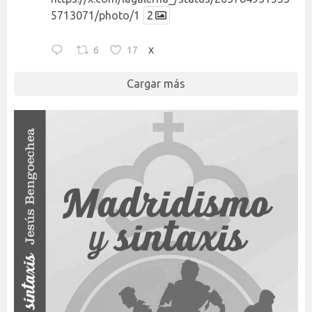
5713071/photo/1
2
6
17
X
Cargar más