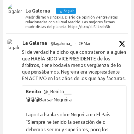
La Galerna
Seguir
Madridismo y sintaxis. Diario de opinión y entrevistas
relacionadas con el Real Madrid. Las mejores firmas
madridistas del planeta. https://t.co/zLS1tzeb3h
La Galerna
@lagalerna_
·
29 Mar
Si de verdad ha dicho que contrataron a alguien
que HABÍA SIDO VICEPRESIDENTE de los
árbitros, tiene todavía menos vergüenza de lo
que pensábamos. Negreira era vicepresidente
EN ACTIVO en los años de los que hay facturas.
Benito
@_Benito___
💣💣💣Barsa-Negreira
Laporta habla sobre Negreira en El País:
"Siempre he tenido la sensación de q
debemos ser muy superiores, porq los