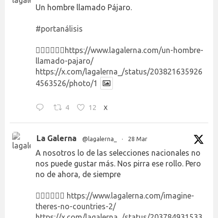
Un hombre llamado Pájaro.
#portanálisis
👉🏻👉🏻👉🏻
https://www.lagalerna.com/un-hombre-
llamado-pajaro/
https://x.com/lagalerna_/status/203821635926
4563526/photo/1
4
12
X
La Galerna
@lagalerna_
·
28 Mar
A nosotros lo de las selecciones nacionales no
nos puede gustar más. Nos pirra ese rollo. Pero
no de ahora, de siempre
👉🏻👉🏻👉🏻
https://www.lagalerna.com/imagine-
theres-no-countries-2/
https://x.com/lagalerna_/status/203784931533