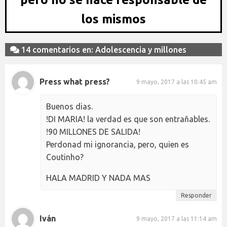
los mismos
14 comentarios en: Adolescencia y millones
Press what press?
9 mayo, 2017 a las 10:45 am
Buenos dias.
!DI MARIA! la verdad es que son entrañables.
!90 MILLONES DE SALIDA!
Perdonad mi ignorancia, pero, quien es
Coutinho?
HALA MADRID Y NADA MAS
Responder
Iván
9 mayo, 2017 a las 11:14 am