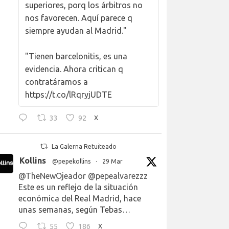
superiores, porq los árbitros no
nos favorecen. Aquí parece q
siempre ayudan al Madrid."
"Tienen barcelonitis, es una
evidencia. Ahora critican q
contratáramos a
https://t.co/lRqryjUDTE
33
92
X
La Galerna Retuiteado
Kollins
@pepekollins
·
29 Mar
@TheNewOjeador
@pepealvarezzz
Este es un reflejo de la situación
económica del Real Madrid, hace
unas semanas, según Tebas…
55
186
X