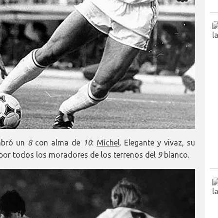
umbró un
8
con alma de
10
:
Míchel
. Elegante y vivaz, su
 por todos los moradores de los terrenos del
9
blanco.