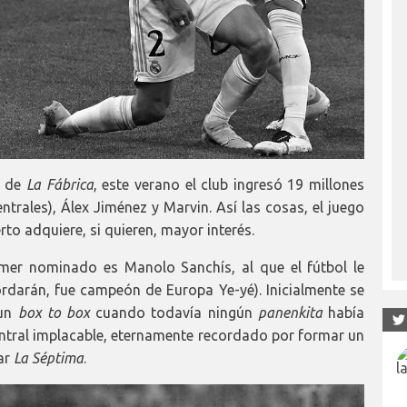
a de
La Fábrica
, este verano el club ingresó 19 millones
trales), Álex Jiménez y Marvin. Así las cosas, el juego
to adquiere, si quieren, mayor interés.
imer nominado es Manolo Sanchís, al que el fútbol le
rdarán, fue campeón de Europa Ye-yé). Inicialmente se
 un
box to box
cuando todavía ningún
panenkita
había
ntral implacable, eternamente recordado por formar un
ar
La
Séptima
.