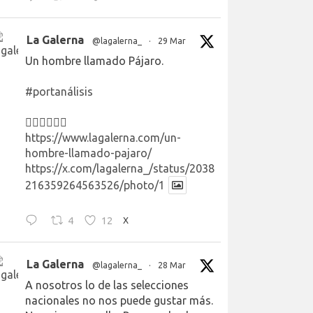
La Galerna
@lagalerna_
·
29 Mar
Un hombre llamado Pájaro.
#portanálisis
👉🏻👉🏻👉🏻
https://www.lagalerna.com/un-
hombre-llamado-pajaro/
https://x.com/lagalerna_/status/2038
216359264563526/photo/1
4
12
X
La Galerna
@lagalerna_
·
28 Mar
A nosotros lo de las selecciones
nacionales no nos puede gustar más.