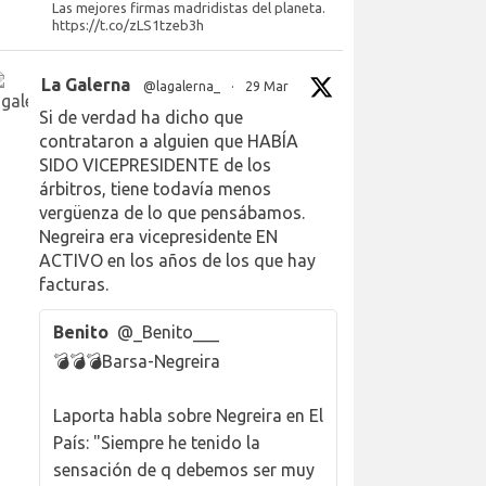
Las mejores firmas madridistas del planeta.
https://t.co/zLS1tzeb3h
La Galerna
@lagalerna_
·
29 Mar
Si de verdad ha dicho que
contrataron a alguien que HABÍA
SIDO VICEPRESIDENTE de los
árbitros, tiene todavía menos
vergüenza de lo que pensábamos.
Negreira era vicepresidente EN
ACTIVO en los años de los que hay
facturas.
Benito
@_Benito___
💣💣💣Barsa-Negreira
Laporta habla sobre Negreira en El
País: "Siempre he tenido la
sensación de q debemos ser muy