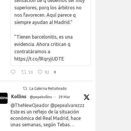
sensación de q debemos ser muy
superiores, porq los árbitros no
nos favorecen. Aquí parece q
siempre ayudan al Madrid."
"Tienen barcelonitis, es una
evidencia. Ahora critican q
contratáramos a
https://t.co/lRqryjUDTE
33
92
X
La Galerna Retuiteado
Kollins
@pepekollins
·
29 Mar
@TheNewOjeador
@pepealvarezzz
Este es un reflejo de la situación
económica del Real Madrid, hace
unas semanas, según Tebas…