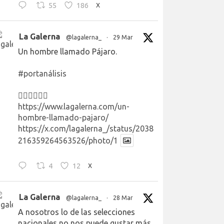
55
186
X
La Galerna
@lagalerna_
·
29 Mar
Un hombre llamado Pájaro.
#portanálisis
👉🏻👉🏻👉🏻
https://www.lagalerna.com/un-
hombre-llamado-pajaro/
https://x.com/lagalerna_/status/2038
216359264563526/photo/1
4
12
X
La Galerna
@lagalerna_
·
28 Mar
A nosotros lo de las selecciones
nacionales no nos puede gustar más.