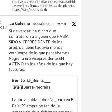
entrevistas relacionadas con el Real Madrid.
Las mejores firmas madridistas del planeta.
https://t.co/zLS1tzeb3h
La Galerna
@lagalerna_
·
29 Mar
Si de verdad ha dicho que
contrataron a alguien que HABÍA
SIDO VICEPRESIDENTE de los
árbitros, tiene todavía menos
vergüenza de lo que pensábamos.
Negreira era vicepresidente EN
ACTIVO en los años de los que hay
facturas.
Benito
@_Benito___
💣💣💣Barsa-Negreira
Laporta habla sobre Negreira en El
País: "Siempre he tenido la