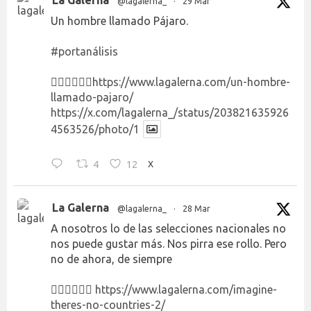
La Galerna
@lagalerna_
·
29 Mar
Un hombre llamado Pájaro.
#portanálisis
👉🏻👉🏻👉🏻
https://www.lagalerna.com/un-hombre-
llamado-pajaro/
https://x.com/lagalerna_/status/203821635926
4563526/photo/1
4
12
X
La Galerna
@lagalerna_
·
28 Mar
A nosotros lo de las selecciones nacionales no
nos puede gustar más. Nos pirra ese rollo. Pero
no de ahora, de siempre
👉🏻👉🏻👉🏻
https://www.lagalerna.com/imagine-
theres-no-countries-2/