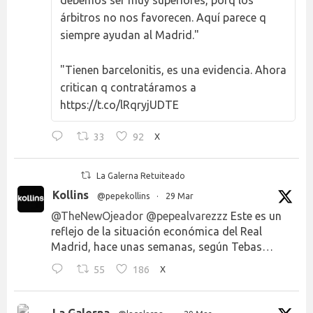
debemos ser muy superiores, porq los
árbitros no nos favorecen. Aquí parece q
siempre ayudan al Madrid."
"Tienen barcelonitis, es una evidencia. Ahora
critican q contratáramos a
https://t.co/lRqryjUDTE
33
92
X
La Galerna Retuiteado
Kollins
@pepekollins
·
29 Mar
@TheNewOjeador
@pepealvarezzz
Este es un
reflejo de la situación económica del Real
Madrid, hace unas semanas, según Tebas…
55
186
X