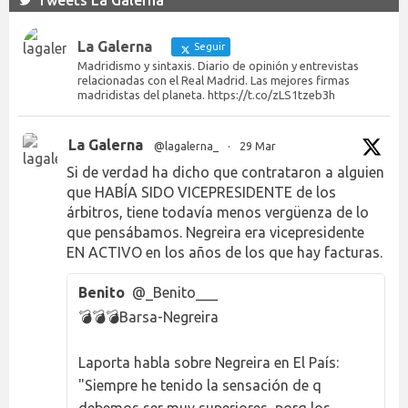
Tweets La Galerna
La Galerna
Seguir
Madridismo y sintaxis. Diario de opinión y entrevistas
relacionadas con el Real Madrid. Las mejores firmas
madridistas del planeta. https://t.co/zLS1tzeb3h
La Galerna
@lagalerna_
·
29 Mar
Si de verdad ha dicho que contrataron a alguien
que HABÍA SIDO VICEPRESIDENTE de los
árbitros, tiene todavía menos vergüenza de lo
que pensábamos. Negreira era vicepresidente
EN ACTIVO en los años de los que hay facturas.
Benito
@_Benito___
💣💣💣Barsa-Negreira
Laporta habla sobre Negreira en El País:
"Siempre he tenido la sensación de q