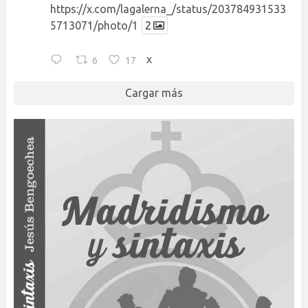
https://x.com/lagalerna_/status/203784931533
5713071/photo/1
2
6
17
X
Cargar más