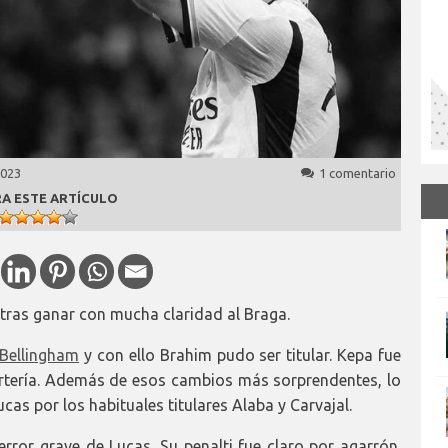
2023
1 comentario
A ESTE ARTÍCULO
 tras ganar con mucha claridad al Braga.
Bellingham
y con ello Brahim pudo ser titular. Kepa fue
ortería. Además de esos cambios más sorprendentes, lo
as por los habituales titulares Alaba y Carvajal.
rror grave de Lucas. Su penalti fue claro por agarrón.