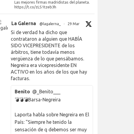
Las mejores firmas madridistas del planeta.
https://t.co/zLS1tzeb3h
La Galerna
@lagalerna_
·
29 Mar
Si de verdad ha dicho que
contrataron a alguien que HABÍA
SIDO VICEPRESIDENTE de los
árbitros, tiene todavía menos
vergüenza de lo que pensábamos.
Negreira era vicepresidente EN
ACTIVO en los años de los que hay
facturas.
Benito
@_Benito___
💣💣💣Barsa-Negreira
Laporta habla sobre Negreira en El
País: "Siempre he tenido la
sensación de q debemos ser muy