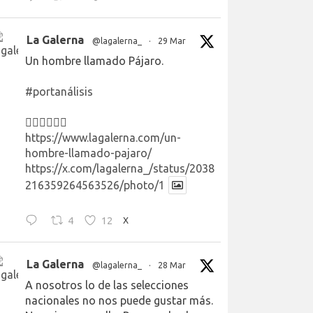
La Galerna
@lagalerna_
·
29 Mar
Un hombre llamado Pájaro.
#portanálisis
👉🏻👉🏻👉🏻
https://www.lagalerna.com/un-
hombre-llamado-pajaro/
https://x.com/lagalerna_/status/2038
216359264563526/photo/1
4
12
X
La Galerna
@lagalerna_
·
28 Mar
A nosotros lo de las selecciones
nacionales no nos puede gustar más.