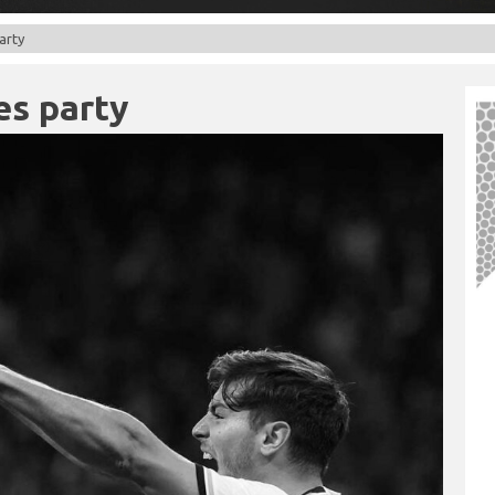
arty
es party