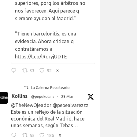
superiores, porq los árbitros no
nos favorecen. Aquí parece q
siempre ayudan al Madrid."
"Tienen barcelonitis, es una
evidencia. Ahora critican q
contratáramos a
https://t.co/lRqryjUDTE
33
92
X
La Galerna Retuiteado
Kollins
@pepekollins
·
29 Mar
@TheNewOjeador
@pepealvarezzz
Este es un reflejo de la situación
económica del Real Madrid, hace
unas semanas, según Tebas…
55
186
X