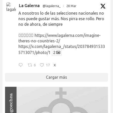
La Galerna
@lagalerna_
·
28 Mar
A nosotros lo de las selecciones nacionales no
nos puede gustar más. Nos pirra ese rollo. Pero
no de ahora, de siempre
👉🏻👉🏻👉🏻
https://www.lagalerna.com/imagine-
theres-no-countries-2/
https://x.com/lagalerna_/status/203784931533
5713071/photo/1
2
6
17
X
Cargar más