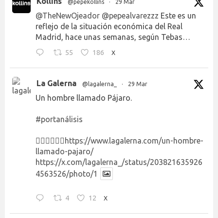
Kollins
@pepekollins
·
29 Mar
@TheNewOjeador
@pepealvarezzz
Este es un
reflejo de la situación económica del Real
Madrid, hace unas semanas, según Tebas…
55
186
X
La Galerna
@lagalerna_
·
29 Mar
Un hombre llamado Pájaro.
#portanálisis
👉🏻👉🏻👉🏻
https://www.lagalerna.com/un-hombre-
llamado-pajaro/
https://x.com/lagalerna_/status/203821635926
4563526/photo/1
4
12
X