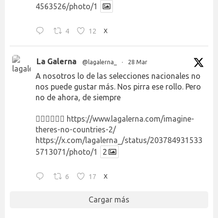
4563526/photo/1
4
12
X
La Galerna
@lagalerna_
·
28 Mar
A nosotros lo de las selecciones nacionales no
nos puede gustar más. Nos pirra ese rollo. Pero
no de ahora, de siempre
👉🏻👉🏻👉🏻
https://www.lagalerna.com/imagine-
theres-no-countries-2/
https://x.com/lagalerna_/status/203784931533
5713071/photo/1
2
6
17
X
Cargar más