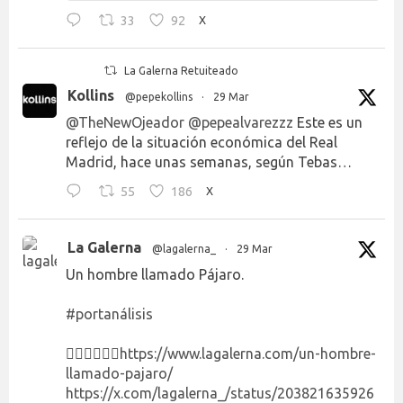
33
92
X
La Galerna Retuiteado
Kollins
@pepekollins
·
29 Mar
@TheNewOjeador
@pepealvarezzz
Este es un
reflejo de la situación económica del Real
Madrid, hace unas semanas, según Tebas…
55
186
X
La Galerna
@lagalerna_
·
29 Mar
Un hombre llamado Pájaro.
#portanálisis
👉🏻👉🏻👉🏻
https://www.lagalerna.com/un-hombre-
llamado-pajaro/
https://x.com/lagalerna_/status/203821635926