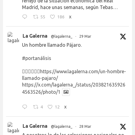
reflejo de la situación económica del Real
Madrid, hace unas semanas, según Tebas…
55
186
X
La Galerna
@lagalerna_
·
29 Mar
Un hombre llamado Pájaro.
#portanálisis
👉🏻👉🏻👉🏻
https://www.lagalerna.com/un-hombre-
llamado-pajaro/
https://x.com/lagalerna_/status/203821635926
4563526/photo/1
4
12
X
La Galerna
@lagalerna_
·
28 Mar
A nosotros lo de las selecciones nacionales no