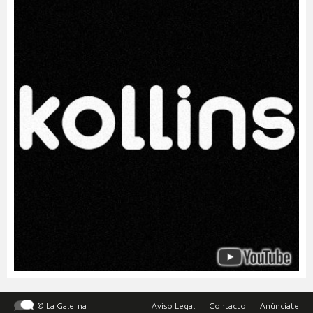
© La Galerna
Aviso Legal
Contacto
Anúnciate