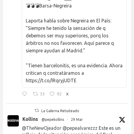
💣💣💣Barsa-Negreira
Laporta habla sobre Negreira en El País:
"Siempre he tenido la sensación de q
debemos ser muy superiores, porq los
árbitros no nos favorecen. Aquí parece q
siempre ayudan al Madrid."
"Tienen barcelonitis, es una evidencia. Ahora
critican q contratáramos a
https://t.co/lRqryjUDTE
33
92
X
La Galerna Retuiteado
Kollins
@pepekollins
·
29 Mar
@TheNewOjeador
@pepealvarezzz
Este es un