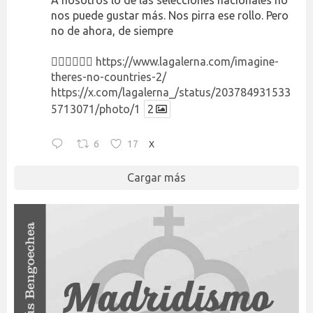
nos puede gustar más. Nos pirra ese rollo. Pero
no de ahora, de siempre
👉🏻👉🏻👉🏻
https://www.lagalerna.com/imagine-
theres-no-countries-2/
https://x.com/lagalerna_/status/203784931533
5713071/photo/1
2
6
17
X
Cargar más