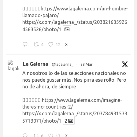
👉🏻👉🏻👉🏻
https://www.lagalerna.com/un-hombre-
llamado-pajaro/
https://x.com/lagalerna_/status/203821635926
4563526/photo/1
4
12
X
La Galerna
@lagalerna_
·
28 Mar
A nosotros lo de las selecciones nacionales no
nos puede gustar más. Nos pirra ese rollo. Pero
no de ahora, de siempre
👉🏻👉🏻👉🏻
https://www.lagalerna.com/imagine-
theres-no-countries-2/
https://x.com/lagalerna_/status/203784931533
5713071/photo/1
2
6
17
X