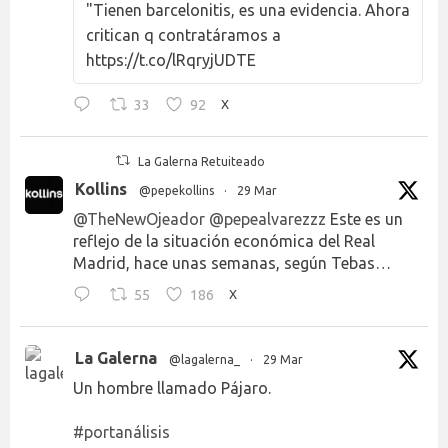
"Tienen barcelonitis, es una evidencia. Ahora
critican q contratáramos a
https://t.co/lRqryjUDTE
33
92
X
La Galerna Retuiteado
Kollins
@pepekollins
·
29 Mar
@TheNewOjeador
@pepealvarezzz
Este es un
reflejo de la situación económica del Real
Madrid, hace unas semanas, según Tebas…
55
186
X
La Galerna
@lagalerna_
·
29 Mar
Un hombre llamado Pájaro.
#portanálisis