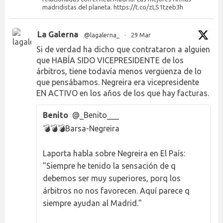
madridistas del planeta. https://t.co/zLS1tzeb3h
La Galerna
@lagalerna_
·
29 Mar
Si de verdad ha dicho que contrataron a alguien
que HABÍA SIDO VICEPRESIDENTE de los
árbitros, tiene todavía menos vergüenza de lo
que pensábamos. Negreira era vicepresidente
EN ACTIVO en los años de los que hay facturas.
Benito
@_Benito___
💣💣💣Barsa-Negreira
Laporta habla sobre Negreira en El País:
"Siempre he tenido la sensación de q
debemos ser muy superiores, porq los
árbitros no nos favorecen. Aquí parece q
siempre ayudan al Madrid."