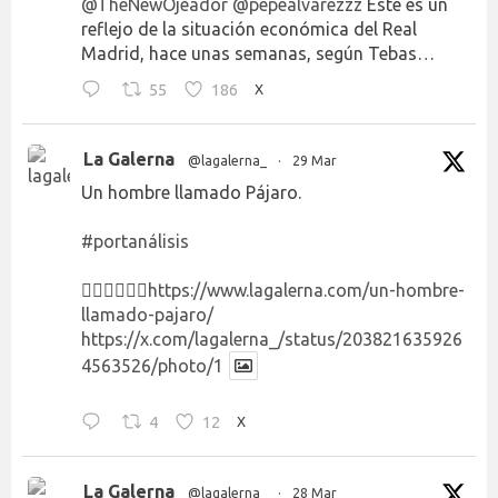
@TheNewOjeador
@pepealvarezzz
Este es un
reflejo de la situación económica del Real
Madrid, hace unas semanas, según Tebas…
55
186
X
La Galerna
@lagalerna_
·
29 Mar
Un hombre llamado Pájaro.
#portanálisis
👉🏻👉🏻👉🏻
https://www.lagalerna.com/un-hombre-
llamado-pajaro/
https://x.com/lagalerna_/status/203821635926
4563526/photo/1
4
12
X
La Galerna
@lagalerna_
·
28 Mar