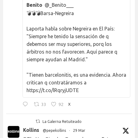
Benito
@_Benito___
💣💣💣Barsa-Negreira
Laporta habla sobre Negreira en El País:
"Siempre he tenido la sensación de q
debemos ser muy superiores, porq los
árbitros no nos favorecen. Aquí parece q
siempre ayudan al Madrid."
"Tienen barcelonitis, es una evidencia. Ahora
critican q contratáramos a
https://t.co/lRqryjUDTE
33
92
X
La Galerna Retuiteado
Kollins
@pepekollins
·
29 Mar