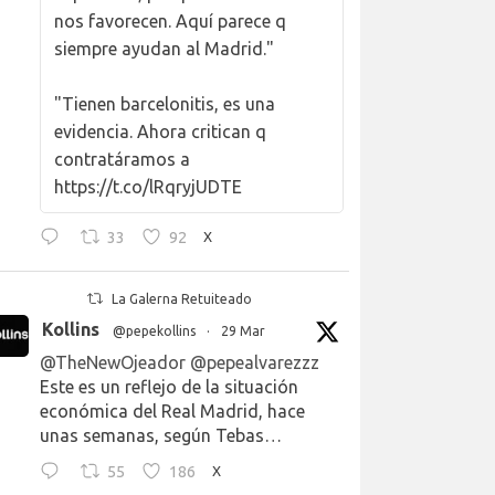
nos favorecen. Aquí parece q
siempre ayudan al Madrid."
"Tienen barcelonitis, es una
evidencia. Ahora critican q
contratáramos a
https://t.co/lRqryjUDTE
33
92
X
La Galerna Retuiteado
Kollins
@pepekollins
·
29 Mar
@TheNewOjeador
@pepealvarezzz
Este es un reflejo de la situación
económica del Real Madrid, hace
unas semanas, según Tebas…
55
186
X