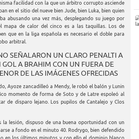
isma facilidad con la que un árbitro corrupto asciende
an en el sitio del nueve bien Jude, bien Luka, bien quien
taba abusando una vez más, desplegando su juego por
el mapa de calor del cinco es a las taquillas. Los de
n que en la liga española es necesario el doble para
bo arbitral.
NO SEÑALARON UN CLARO PENALTI A
GOL A BRAHIM CON UN FUERA DE
ENOR DE LAS IMÁGENES OFRECIDAS
o, Ayoze zancadilleó a Mendy, le robó el balón y Lunin
ífico momento de forma de Soto y de Latre espoleó al
ar de disparo lejano. Los pupilos de Cantalejo y Clos
as la lesión, dispuso de una buena oportunidad con un
learse a fondo en el minuto 40. Rodrygo, bien defendido
 en los últimos minutos y con ello el dominio blanco