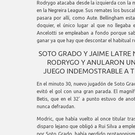
Rodrygo atacaba desde la izquierda con la m
en la Negreira League. Sus remates los buscab
pasara por allí, como Aute. Bellingham es
doquier, el único lugar al que no llegaba 
Ancelotti se empleaban a fondo porque sabe
ganar ya que hay que descontar el habitual ro
SOTO GRADO Y JAIME LATRE 
RODRYGO Y ANULARON UN 
JUEGO INDEMOSTRABLE A T
En el minuto 30, nuevo jugadón de Soto Grad
evitó el gol con una gran parada. El magn
Betis, que en el 32' a punto estuvo de anot
nunca defraudan.
Modric, que había vuelto al once titular tr
disparo lejano que obligó a Rui Silva a emp
por Soto Grado, había perdido protagonismo