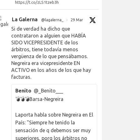
https://t.co/zLS1tzeb3h
La Galerna
@lagalerna_
·
29 Mar
Si de verdad ha dicho que
contrataron a alguien que HABÍA
SIDO VICEPRESIDENTE de los
árbitros, tiene todavía menos
vergüenza de lo que pensábamos.
Negreira era vicepresidente EN
ACTIVO en los años de los que hay
facturas.
Benito
@_Benito___
💣💣💣Barsa-Negreira
Laporta habla sobre Negreira en El
País: "Siempre he tenido la
sensación de q debemos ser muy
superiores, porq los árbitros no