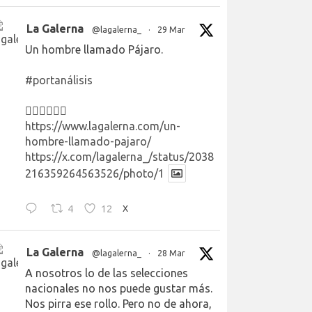
La Galerna
@lagalerna_
·
29 Mar
Un hombre llamado Pájaro.
#portanálisis
👉🏻👉🏻👉🏻
https://www.lagalerna.com/un-
hombre-llamado-pajaro/
https://x.com/lagalerna_/status/2038
216359264563526/photo/1
4
12
X
La Galerna
@lagalerna_
·
28 Mar
A nosotros lo de las selecciones
nacionales no nos puede gustar más.
Nos pirra ese rollo. Pero no de ahora,