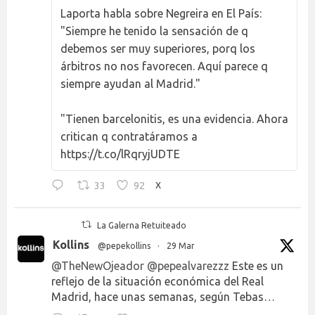
Laporta habla sobre Negreira en El País:
"Siempre he tenido la sensación de q
debemos ser muy superiores, porq los
árbitros no nos favorecen. Aquí parece q
siempre ayudan al Madrid."
"Tienen barcelonitis, es una evidencia. Ahora
critican q contratáramos a
https://t.co/lRqryjUDTE
33
92
X
La Galerna Retuiteado
Kollins
@pepekollins
·
29 Mar
@TheNewOjeador
@pepealvarezzz
Este es un
reflejo de la situación económica del Real
Madrid, hace unas semanas, según Tebas…