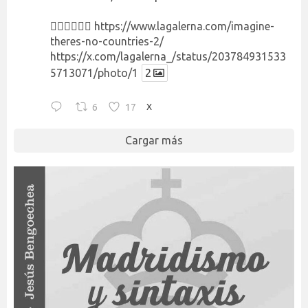
👉🏻👉🏻👉🏻
https://www.lagalerna.com/imagine-
theres-no-countries-2/
https://x.com/lagalerna_/status/203784931533
5713071/photo/1
2
6
17
X
Cargar más