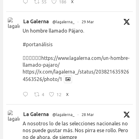
55
186
X
La Galerna
@lagalerna_
·
29 Mar
Un hombre llamado Pájaro.
#portanálisis
👉🏻👉🏻👉🏻
https://www.lagalerna.com/un-hombre-
llamado-pajaro/
https://x.com/lagalerna_/status/203821635926
4563526/photo/1
4
12
X
La Galerna
@lagalerna_
·
28 Mar
A nosotros lo de las selecciones nacionales no
nos puede gustar más. Nos pirra ese rollo. Pero
no de ahora, de siempre