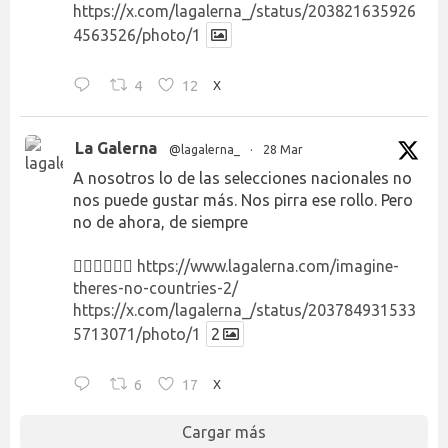
https://x.com/lagalerna_/status/203821635926
4563526/photo/1
4
12
X
La Galerna
@lagalerna_
·
28 Mar
A nosotros lo de las selecciones nacionales no
nos puede gustar más. Nos pirra ese rollo. Pero
no de ahora, de siempre
👉🏻👉🏻👉🏻
https://www.lagalerna.com/imagine-
theres-no-countries-2/
https://x.com/lagalerna_/status/203784931533
5713071/photo/1
2
6
17
X
Cargar más