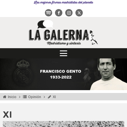
Las mejores firmas madridistas del planeta
Inicio
Opinión
XI
XI