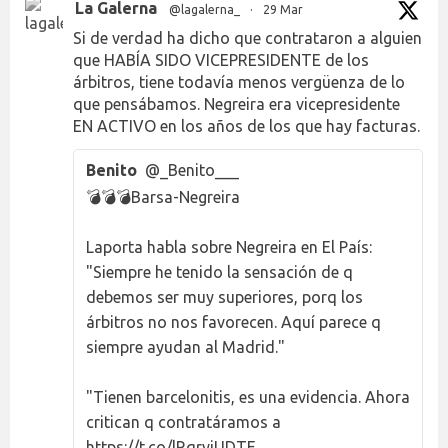
La Galerna
@lagalerna_
·
29 Mar
Si de verdad ha dicho que contrataron a alguien
que HABÍA SIDO VICEPRESIDENTE de los
árbitros, tiene todavía menos vergüenza de lo
que pensábamos. Negreira era vicepresidente
EN ACTIVO en los años de los que hay facturas.
Benito
@_Benito___
💣💣💣Barsa-Negreira
Laporta habla sobre Negreira en El País:
"Siempre he tenido la sensación de q
debemos ser muy superiores, porq los
árbitros no nos favorecen. Aquí parece q
siempre ayudan al Madrid."
"Tienen barcelonitis, es una evidencia. Ahora
critican q contratáramos a
https://t.co/lRqryjUDTE