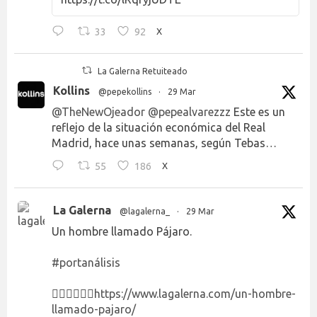
33
92
X
La Galerna Retuiteado
Kollins
@pepekollins
·
29 Mar
@TheNewOjeador
@pepealvarezzz
Este es un
reflejo de la situación económica del Real
Madrid, hace unas semanas, según Tebas…
55
186
X
La Galerna
@lagalerna_
·
29 Mar
Un hombre llamado Pájaro.
#portanálisis
👉🏻👉🏻👉🏻
https://www.lagalerna.com/un-hombre-
llamado-pajaro/