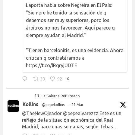
Laporta habla sobre Negreira en El País:
"Siempre he tenido la sensación de q
debemos ser muy superiores, porq los
árbitros no nos favorecen. Aquí parece q
siempre ayudan al Madrid."
"Tienen barcelonitis, es una evidencia. Ahora
critican q contratáramos a
https://t.co/lRqryjUDTE
33
92
X
La Galerna Retuiteado
Kollins
@pepekollins
·
29 Mar
@TheNewOjeador
@pepealvarezzz
Este es un
reflejo de la situación económica del Real
Madrid, hace unas semanas, según Tebas…