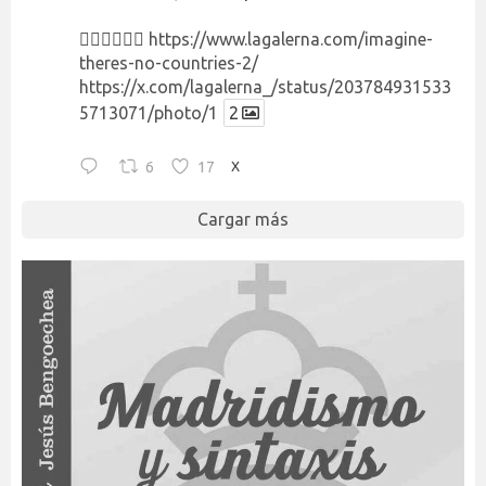
👉🏻👉🏻👉🏻
https://www.lagalerna.com/imagine-
theres-no-countries-2/
https://x.com/lagalerna_/status/203784931533
5713071/photo/1
2
6
17
X
Cargar más