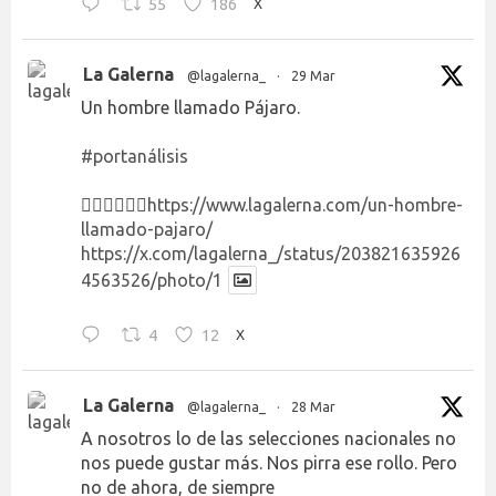
55
186
X
La Galerna
@lagalerna_
·
29 Mar
Un hombre llamado Pájaro.
#portanálisis
👉🏻👉🏻👉🏻
https://www.lagalerna.com/un-hombre-
llamado-pajaro/
https://x.com/lagalerna_/status/203821635926
4563526/photo/1
4
12
X
La Galerna
@lagalerna_
·
28 Mar
A nosotros lo de las selecciones nacionales no
nos puede gustar más. Nos pirra ese rollo. Pero
no de ahora, de siempre