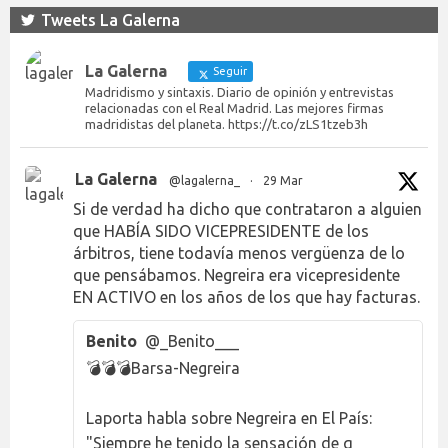
Tweets La Galerna
La Galerna
Seguir
Madridismo y sintaxis. Diario de opinión y entrevistas
relacionadas con el Real Madrid. Las mejores firmas
madridistas del planeta. https://t.co/zLS1tzeb3h
La Galerna
@lagalerna_
·
29 Mar
Si de verdad ha dicho que contrataron a alguien
que HABÍA SIDO VICEPRESIDENTE de los
árbitros, tiene todavía menos vergüenza de lo
que pensábamos. Negreira era vicepresidente
EN ACTIVO en los años de los que hay facturas.
Benito
@_Benito___
💣💣💣Barsa-Negreira
Laporta habla sobre Negreira en El País:
"Siempre he tenido la sensación de q