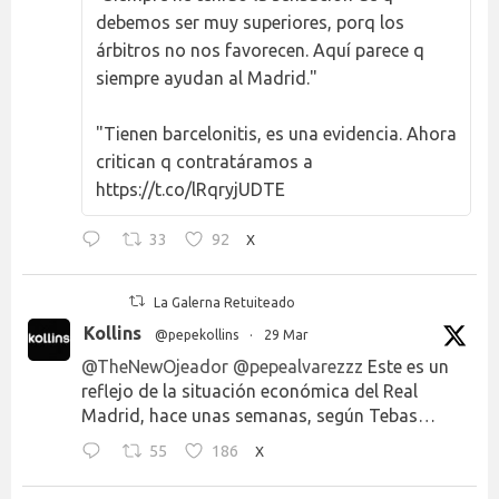
debemos ser muy superiores, porq los
árbitros no nos favorecen. Aquí parece q
siempre ayudan al Madrid."
"Tienen barcelonitis, es una evidencia. Ahora
critican q contratáramos a
https://t.co/lRqryjUDTE
33
92
X
La Galerna Retuiteado
Kollins
@pepekollins
·
29 Mar
@TheNewOjeador
@pepealvarezzz
Este es un
reflejo de la situación económica del Real
Madrid, hace unas semanas, según Tebas…
55
186
X