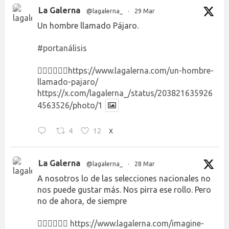
La Galerna
@lagalerna_
·
29 Mar
Un hombre llamado Pájaro.
#portanálisis
👉🏻👉🏻👉🏻
https://www.lagalerna.com/un-hombre-
llamado-pajaro/
https://x.com/lagalerna_/status/203821635926
4563526/photo/1
4
12
X
La Galerna
@lagalerna_
·
28 Mar
A nosotros lo de las selecciones nacionales no
nos puede gustar más. Nos pirra ese rollo. Pero
no de ahora, de siempre
👉🏻👉🏻👉🏻
https://www.lagalerna.com/imagine-