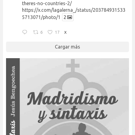
theres-no-countries-2/
https://x.com/lagalerna_/status/203784931533
5713071/photo/1
2
6
17
X
Cargar más