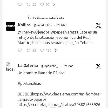
33
92
X
La Galerna Retuiteado
Kollins
@pepekollins
·
29 Mar
@TheNewOjeador
@pepealvarezzz
Este es un
reflejo de la situación económica del Real
Madrid, hace unas semanas, según Tebas…
55
186
X
La Galerna
@lagalerna_
·
29 Mar
Un hombre llamado Pájaro.
#portanálisis
👉🏻👉🏻👉🏻
https://www.lagalerna.com/un-hombre-
llamado-pajaro/
https://x.com/lagalerna_/status/203821635926