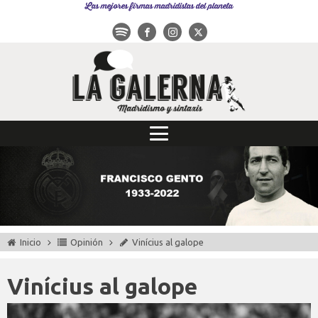
Las mejores firmas madridistas del planeta
Inicio
Opinión
Vinícius al galope
Vinícius al galope