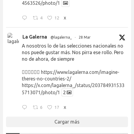
4563526/photo/1
4
12
X
La Galerna
@lagalerna_
·
28 Mar
A nosotros lo de las selecciones nacionales no
nos puede gustar más. Nos pirra ese rollo. Pero
no de ahora, de siempre
👉🏻👉🏻👉🏻
https://www.lagalerna.com/imagine-
theres-no-countries-2/
https://x.com/lagalerna_/status/203784931533
5713071/photo/1
2
6
17
X
Cargar más