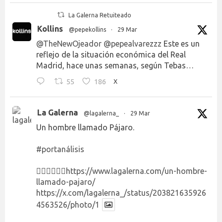
La Galerna Retuiteado
Kollins
@pepekollins
·
29 Mar
@TheNewOjeador
@pepealvarezzz
Este es un
reflejo de la situación económica del Real
Madrid, hace unas semanas, según Tebas…
55
186
X
La Galerna
@lagalerna_
·
29 Mar
Un hombre llamado Pájaro.
#portanálisis
👉🏻👉🏻👉🏻
https://www.lagalerna.com/un-hombre-
llamado-pajaro/
https://x.com/lagalerna_/status/203821635926
4563526/photo/1