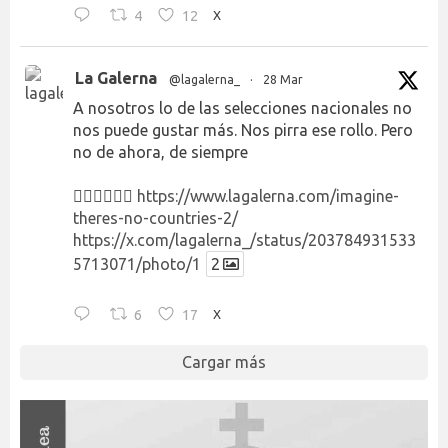
4
12
X
La Galerna
@lagalerna_
·
28 Mar
A nosotros lo de las selecciones nacionales no
nos puede gustar más. Nos pirra ese rollo. Pero
no de ahora, de siempre
👉🏻👉🏻👉🏻
https://www.lagalerna.com/imagine-
theres-no-countries-2/
https://x.com/lagalerna_/status/203784931533
5713071/photo/1
2
6
17
X
Cargar más