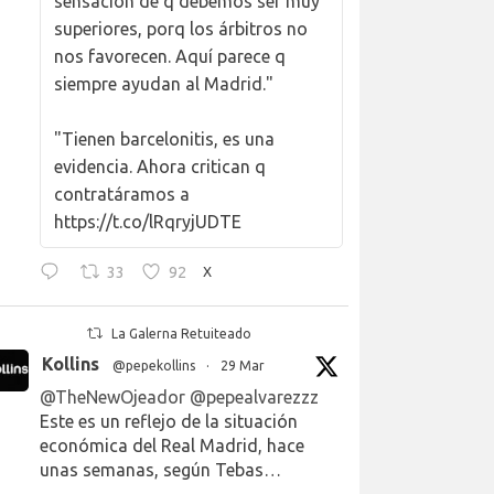
sensación de q debemos ser muy
superiores, porq los árbitros no
nos favorecen. Aquí parece q
siempre ayudan al Madrid."
"Tienen barcelonitis, es una
evidencia. Ahora critican q
contratáramos a
https://t.co/lRqryjUDTE
33
92
X
La Galerna Retuiteado
Kollins
@pepekollins
·
29 Mar
@TheNewOjeador
@pepealvarezzz
Este es un reflejo de la situación
económica del Real Madrid, hace
unas semanas, según Tebas…