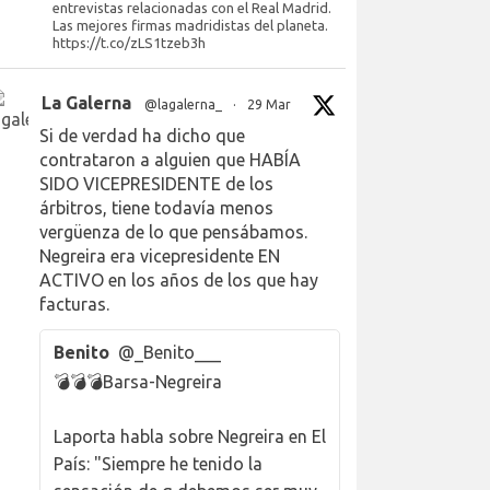
entrevistas relacionadas con el Real Madrid.
Las mejores firmas madridistas del planeta.
https://t.co/zLS1tzeb3h
La Galerna
@lagalerna_
·
29 Mar
Si de verdad ha dicho que
contrataron a alguien que HABÍA
SIDO VICEPRESIDENTE de los
árbitros, tiene todavía menos
vergüenza de lo que pensábamos.
Negreira era vicepresidente EN
ACTIVO en los años de los que hay
facturas.
Benito
@_Benito___
💣💣💣Barsa-Negreira
Laporta habla sobre Negreira en El
País: "Siempre he tenido la