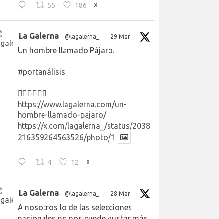
55
186
X
La Galerna
@lagalerna_
·
29 Mar
Un hombre llamado Pájaro.
#portanálisis
👉🏻👉🏻👉🏻
https://www.lagalerna.com/un-
hombre-llamado-pajaro/
https://x.com/lagalerna_/status/2038
216359264563526/photo/1
4
12
X
La Galerna
@lagalerna_
·
28 Mar
A nosotros lo de las selecciones
nacionales no nos puede gustar más.