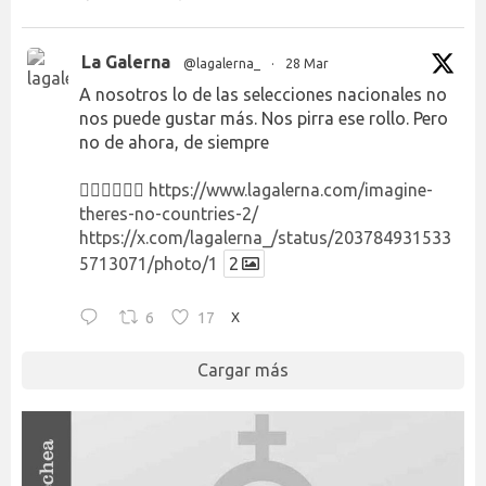
La Galerna
@lagalerna_
·
28 Mar
A nosotros lo de las selecciones nacionales no
nos puede gustar más. Nos pirra ese rollo. Pero
no de ahora, de siempre
👉🏻👉🏻👉🏻
https://www.lagalerna.com/imagine-
theres-no-countries-2/
https://x.com/lagalerna_/status/203784931533
5713071/photo/1
2
6
17
X
Cargar más