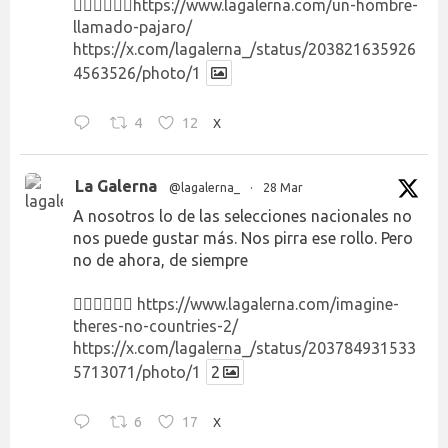
👉🏻👉🏻👉🏻
https://www.lagalerna.com/un-hombre-
llamado-pajaro/
https://x.com/lagalerna_/status/203821635926
4563526/photo/1
4
12
X
La Galerna
@lagalerna_
·
28 Mar
A nosotros lo de las selecciones nacionales no
nos puede gustar más. Nos pirra ese rollo. Pero
no de ahora, de siempre
👉🏻👉🏻👉🏻
https://www.lagalerna.com/imagine-
theres-no-countries-2/
https://x.com/lagalerna_/status/203784931533
5713071/photo/1
2
6
17
X