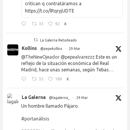
critican q contratáramos a
https://t.co/lRqryjUDTE
33
92
X
La Galerna Retuiteado
Kollins
@pepekollins
·
29 Mar
@TheNewOjeador
@pepealvarezzz
Este es un
reflejo de la situación económica del Real
Madrid, hace unas semanas, según Tebas…
55
186
X
La Galerna
@lagalerna_
·
29 Mar
Un hombre llamado Pájaro.
#portanálisis