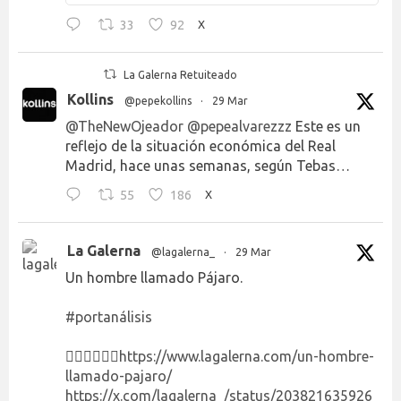
33
92
X
La Galerna Retuiteado
Kollins
@pepekollins
·
29 Mar
@TheNewOjeador
@pepealvarezzz
Este es un
reflejo de la situación económica del Real
Madrid, hace unas semanas, según Tebas…
55
186
X
La Galerna
@lagalerna_
·
29 Mar
Un hombre llamado Pájaro.
#portanálisis
👉🏻👉🏻👉🏻
https://www.lagalerna.com/un-hombre-
llamado-pajaro/
https://x.com/lagalerna_/status/203821635926