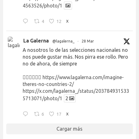
4563526/photo/1
4
12
X
La Galerna
@lagalerna_
·
28 Mar
A nosotros lo de las selecciones nacionales no
nos puede gustar más. Nos pirra ese rollo. Pero
no de ahora, de siempre
👉🏻👉🏻👉🏻
https://www.lagalerna.com/imagine-
theres-no-countries-2/
https://x.com/lagalerna_/status/203784931533
5713071/photo/1
2
6
17
X
Cargar más