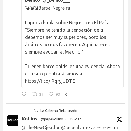
Benito
@_Benito___
💣💣💣Barsa-Negreira
Laporta habla sobre Negreira en El País:
"Siempre he tenido la sensación de q
debemos ser muy superiores, porq los
árbitros no nos favorecen. Aquí parece q
siempre ayudan al Madrid."
"Tienen barcelonitis, es una evidencia. Ahora
critican q contratáramos a
https://t.co/lRqryjUDTE
33
92
X
La Galerna Retuiteado
Kollins
@pepekollins
·
29 Mar
@TheNewOjeador
@pepealvarezzz
Este es un