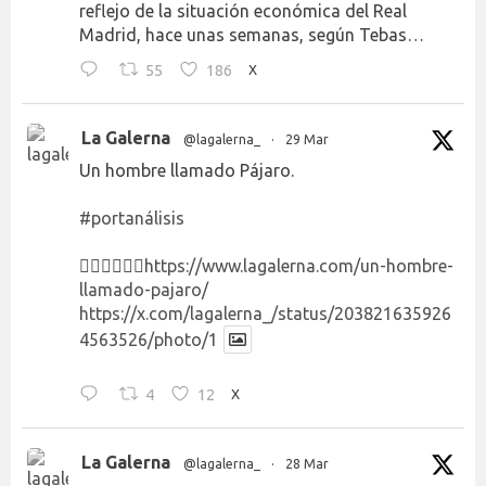
reflejo de la situación económica del Real
Madrid, hace unas semanas, según Tebas…
55
186
X
La Galerna
@lagalerna_
·
29 Mar
Un hombre llamado Pájaro.
#portanálisis
👉🏻👉🏻👉🏻
https://www.lagalerna.com/un-hombre-
llamado-pajaro/
https://x.com/lagalerna_/status/203821635926
4563526/photo/1
4
12
X
La Galerna
@lagalerna_
·
28 Mar