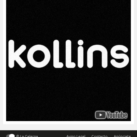
© La Galerna
Aviso Legal
Contacto
Anúnciate