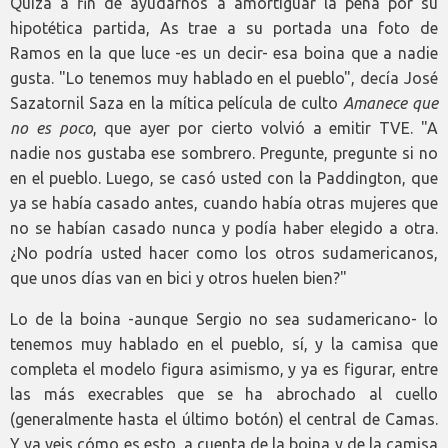
Quizá a fin de ayudarnos a amortiguar la pena por su
hipotética partida, As trae a su portada una foto de
Ramos en la que luce -es un decir- esa boina que a nadie
gusta. "Lo tenemos muy hablado en el pueblo", decía José
Sazatornil Saza en la mítica película de culto
Amanece que
no es poco
, que ayer por cierto volvió a emitir TVE. "A
nadie nos gustaba ese sombrero. Pregunte, pregunte si no
en el pueblo. Luego, se casó usted con la Paddington, que
ya se había casado antes, cuando había otras mujeres que
no se habían casado nunca y podía haber elegido a otra.
¿No podría usted hacer como los otros sudamericanos,
que unos días van en bici y otros huelen bien?"
Lo de la boina -aunque Sergio no sea sudamericano- lo
tenemos muy hablado en el pueblo, sí, y la camisa que
completa el modelo figura asimismo, y ya es figurar, entre
las más execrables que se ha abrochado al cuello
(generalmente hasta el último botón) el central de Camas.
Y ya veis cómo es esto, a cuenta de la boina y de la camisa