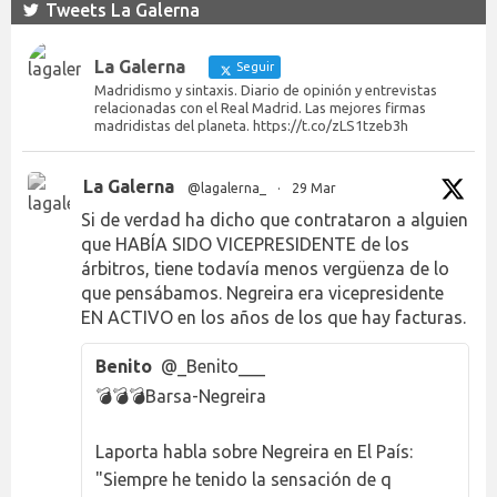
Tweets La Galerna
La Galerna
Seguir
Madridismo y sintaxis. Diario de opinión y entrevistas
relacionadas con el Real Madrid. Las mejores firmas
madridistas del planeta. https://t.co/zLS1tzeb3h
La Galerna
@lagalerna_
·
29 Mar
Si de verdad ha dicho que contrataron a alguien
que HABÍA SIDO VICEPRESIDENTE de los
árbitros, tiene todavía menos vergüenza de lo
que pensábamos. Negreira era vicepresidente
EN ACTIVO en los años de los que hay facturas.
Benito
@_Benito___
💣💣💣Barsa-Negreira
Laporta habla sobre Negreira en El País:
"Siempre he tenido la sensación de q