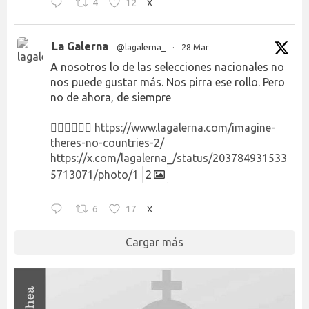
4
12
X
La Galerna
@lagalerna_
·
28 Mar
A nosotros lo de las selecciones nacionales no
nos puede gustar más. Nos pirra ese rollo. Pero
no de ahora, de siempre
👉🏻👉🏻👉🏻
https://www.lagalerna.com/imagine-
theres-no-countries-2/
https://x.com/lagalerna_/status/203784931533
5713071/photo/1
2
6
17
X
Cargar más