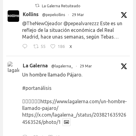
La Galerna Retuiteado
Kollins
@pepekollins
·
29 Mar
@TheNewOjeador
@pepealvarezzz
Este es un
reflejo de la situación económica del Real
Madrid, hace unas semanas, según Tebas…
55
186
X
La Galerna
@lagalerna_
·
29 Mar
Un hombre llamado Pájaro.
#portanálisis
👉🏻👉🏻👉🏻
https://www.lagalerna.com/un-hombre-
llamado-pajaro/
https://x.com/lagalerna_/status/203821635926
4563526/photo/1