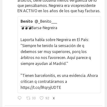
árbitros, tiene todavía menos vergüenza de lo
que pensábamos. Negreira era vicepresidente
EN ACTIVO en los años de los que hay facturas.
Benito
@_Benito___
💣💣💣Barsa-Negreira
Laporta habla sobre Negreira en El País:
"Siempre he tenido la sensación de q
debemos ser muy superiores, porq los
árbitros no nos favorecen. Aquí parece q
siempre ayudan al Madrid."
"Tienen barcelonitis, es una evidencia. Ahora
critican q contratáramos a
https://t.co/lRqryjUDTE
33
92
X