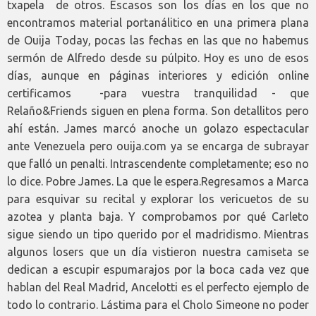
txapela de otros. Escasos son los días en los que no
encontramos material portanálitico en una primera plana
de Ouija Today, pocas las fechas en las que no habemus
sermón de Alfredo desde su púlpito. Hoy es uno de esos
días, aunque en páginas interiores y edición online
certificamos -para vuestra tranquilidad - que
Relaño&Friends siguen en plena forma. Son detallitos pero
ahí están. James marcó anoche un golazo espectacular
ante Venezuela pero ouija.com ya se encarga de subrayar
que falló un penalti. Intrascendente completamente; eso no
lo dice. Pobre James. La que le espera.Regresamos a Marca
para esquivar su recital y explorar los vericuetos de su
azotea y planta baja. Y comprobamos por qué Carleto
sigue siendo un tipo querido por el madridismo. Mientras
algunos losers que un día vistieron nuestra camiseta se
dedican a escupir espumarajos por la boca cada vez que
hablan del Real Madrid, Ancelotti es el perfecto ejemplo de
todo lo contrario. Lástima para el Cholo Simeone no poder