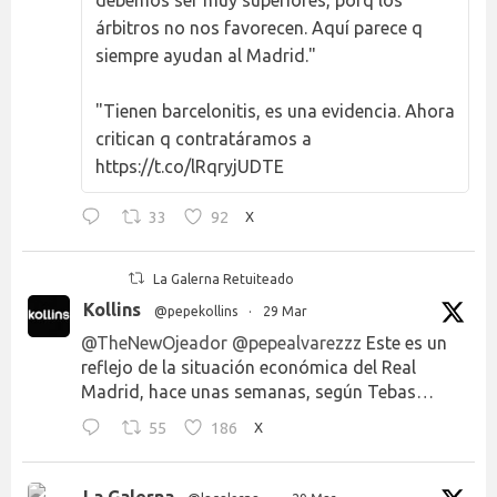
debemos ser muy superiores, porq los
árbitros no nos favorecen. Aquí parece q
siempre ayudan al Madrid."
"Tienen barcelonitis, es una evidencia. Ahora
critican q contratáramos a
https://t.co/lRqryjUDTE
33
92
X
La Galerna Retuiteado
Kollins
@pepekollins
·
29 Mar
@TheNewOjeador
@pepealvarezzz
Este es un
reflejo de la situación económica del Real
Madrid, hace unas semanas, según Tebas…
55
186
X