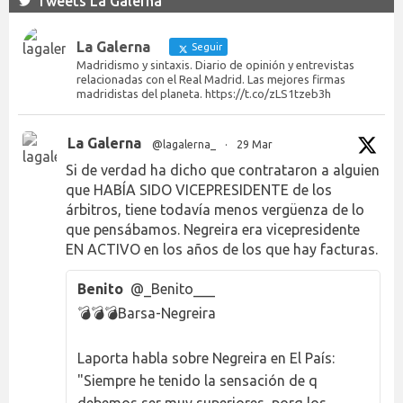
Tweets La Galerna
La Galerna
Seguir
Madridismo y sintaxis. Diario de opinión y entrevistas
relacionadas con el Real Madrid. Las mejores firmas
madridistas del planeta. https://t.co/zLS1tzeb3h
La Galerna
@lagalerna_
·
29 Mar
Si de verdad ha dicho que contrataron a alguien
que HABÍA SIDO VICEPRESIDENTE de los
árbitros, tiene todavía menos vergüenza de lo
que pensábamos. Negreira era vicepresidente
EN ACTIVO en los años de los que hay facturas.
Benito
@_Benito___
💣💣💣Barsa-Negreira
Laporta habla sobre Negreira en El País:
"Siempre he tenido la sensación de q