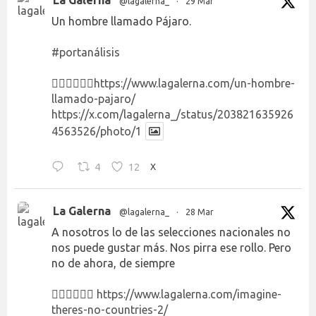
La Galerna
@lagalerna_
·
29 Mar
Un hombre llamado Pájaro.
#portanálisis
👉🏻👉🏻👉🏻
https://www.lagalerna.com/un-hombre-
llamado-pajaro/
https://x.com/lagalerna_/status/203821635926
4563526/photo/1
4
12
X
La Galerna
@lagalerna_
·
28 Mar
A nosotros lo de las selecciones nacionales no
nos puede gustar más. Nos pirra ese rollo. Pero
no de ahora, de siempre
👉🏻👉🏻👉🏻
https://www.lagalerna.com/imagine-
theres-no-countries-2/