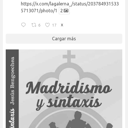
https://x.com/lagalerna_/status/203784931533
5713071/photo/1
2
6
17
X
Cargar más