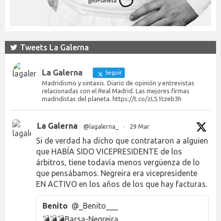
Tweets La Galerna
La Galerna
Seguir
Madridismo y sintaxis. Diario de opinión y entrevistas
relacionadas con el Real Madrid. Las mejores firmas
madridistas del planeta. https://t.co/zLS1tzeb3h
La Galerna
@lagalerna_
·
29 Mar
Si de verdad ha dicho que contrataron a alguien
que HABÍA SIDO VICEPRESIDENTE de los
árbitros, tiene todavía menos vergüenza de lo
que pensábamos. Negreira era vicepresidente
EN ACTIVO en los años de los que hay facturas.
Benito
@_Benito___
💣💣💣Barsa-Negreira