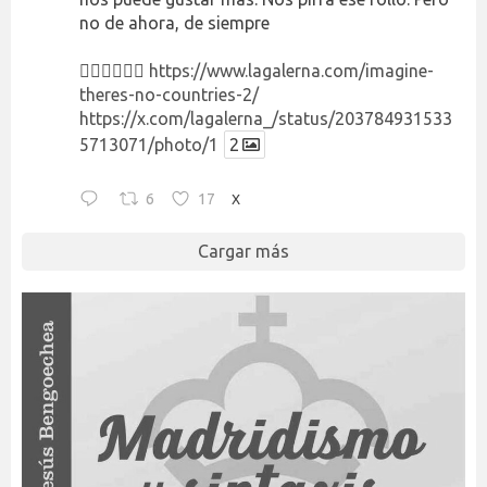
no de ahora, de siempre
👉🏻👉🏻👉🏻
https://www.lagalerna.com/imagine-
theres-no-countries-2/
https://x.com/lagalerna_/status/203784931533
5713071/photo/1
2
6
17
X
Cargar más