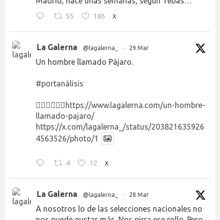
Madrid, hace unas semanas, según Tebas…
55
186
X
La Galerna
@lagalerna_
·
29 Mar
Un hombre llamado Pájaro.
#portanálisis
👉🏻👉🏻👉🏻
https://www.lagalerna.com/un-hombre-
llamado-pajaro/
https://x.com/lagalerna_/status/203821635926
4563526/photo/1
4
12
X
La Galerna
@lagalerna_
·
28 Mar
A nosotros lo de las selecciones nacionales no
nos puede gustar más. Nos pirra ese rollo. Pero