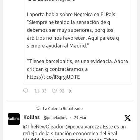
Laporta habla sobre Negreira en El País:
"Siempre he tenido la sensación de q
debemos ser muy superiores, porq los
árbitros no nos favorecen. Aquí parece q
siempre ayudan al Madrid."
"Tienen barcelonitis, es una evidencia. Ahora
critican q contratáramos a
https://t.co/lRqryjUDTE
33
92
X
La Galerna Retuiteado
Kollins
@pepekollins
·
29 Mar
@TheNewOjeador
@pepealvarezzz
Este es un
reflejo de la situación económica del Real