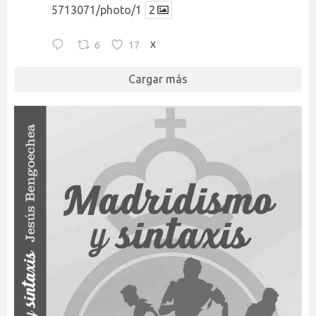
5713071/photo/1
2
6
17
X
Cargar más