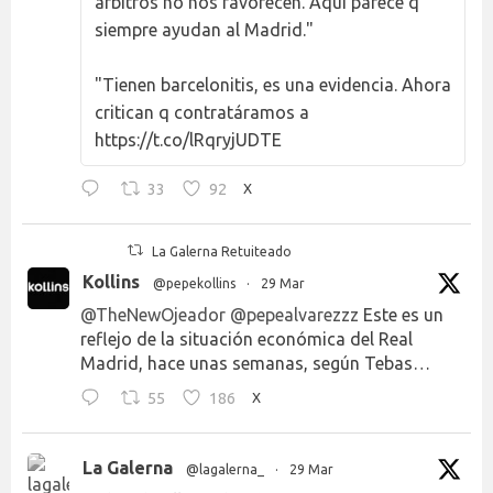
árbitros no nos favorecen. Aquí parece q
siempre ayudan al Madrid."
"Tienen barcelonitis, es una evidencia. Ahora
critican q contratáramos a
https://t.co/lRqryjUDTE
33
92
X
La Galerna Retuiteado
Kollins
@pepekollins
·
29 Mar
@TheNewOjeador
@pepealvarezzz
Este es un
reflejo de la situación económica del Real
Madrid, hace unas semanas, según Tebas…
55
186
X
La Galerna
@lagalerna_
·
29 Mar