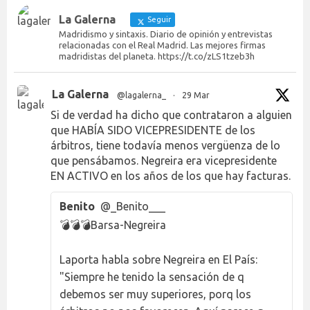
La Galerna
Seguir
Madridismo y sintaxis. Diario de opinión y entrevistas
relacionadas con el Real Madrid. Las mejores firmas
madridistas del planeta. https://t.co/zLS1tzeb3h
La Galerna
@lagalerna_
·
29 Mar
Si de verdad ha dicho que contrataron a alguien
que HABÍA SIDO VICEPRESIDENTE de los
árbitros, tiene todavía menos vergüenza de lo
que pensábamos. Negreira era vicepresidente
EN ACTIVO en los años de los que hay facturas.
Benito
@_Benito___
💣💣💣Barsa-Negreira
Laporta habla sobre Negreira en El País:
"Siempre he tenido la sensación de q
debemos ser muy superiores, porq los