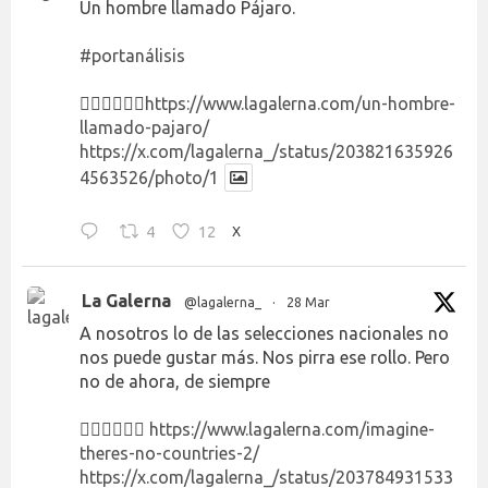
Un hombre llamado Pájaro.
#portanálisis
👉🏻👉🏻👉🏻
https://www.lagalerna.com/un-hombre-
llamado-pajaro/
https://x.com/lagalerna_/status/203821635926
4563526/photo/1
4
12
X
La Galerna
@lagalerna_
·
28 Mar
A nosotros lo de las selecciones nacionales no
nos puede gustar más. Nos pirra ese rollo. Pero
no de ahora, de siempre
👉🏻👉🏻👉🏻
https://www.lagalerna.com/imagine-
theres-no-countries-2/
https://x.com/lagalerna_/status/203784931533