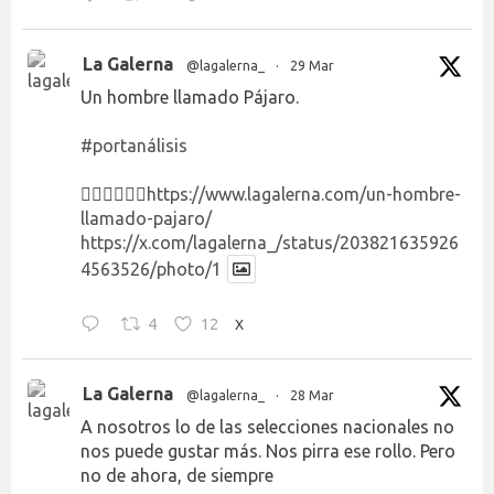
La Galerna
@lagalerna_
·
29 Mar
Un hombre llamado Pájaro.
#portanálisis
👉🏻👉🏻👉🏻
https://www.lagalerna.com/un-hombre-
llamado-pajaro/
https://x.com/lagalerna_/status/203821635926
4563526/photo/1
4
12
X
La Galerna
@lagalerna_
·
28 Mar
A nosotros lo de las selecciones nacionales no
nos puede gustar más. Nos pirra ese rollo. Pero
no de ahora, de siempre