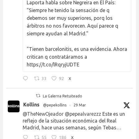
Laporta habla sobre Negreira en El País:
"Siempre he tenido la sensación de q
debemos ser muy superiores, porq los
árbitros no nos favorecen. Aquí parece q
siempre ayudan al Madrid."
"Tienen barcelonitis, es una evidencia. Ahora
critican q contratáramos a
https://t.co/lRqryjUDTE
33
92
X
La Galerna Retuiteado
Kollins
@pepekollins
·
29 Mar
@TheNewOjeador
@pepealvarezzz
Este es un
reflejo de la situación económica del Real
Madrid, hace unas semanas, según Tebas…
55
186
X