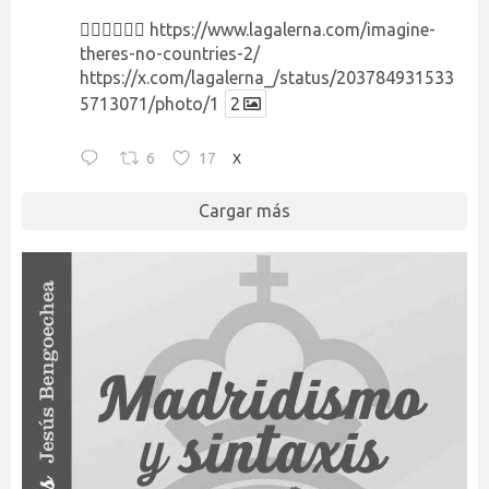
👉🏻👉🏻👉🏻
https://www.lagalerna.com/imagine-
theres-no-countries-2/
https://x.com/lagalerna_/status/203784931533
5713071/photo/1
2
6
17
X
Cargar más