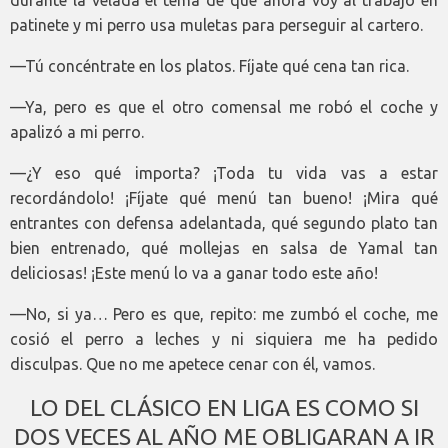
durante la velada el tema de que ahora voy al trabajo en
patinete y mi perro usa muletas para perseguir al cartero.
—Tú concéntrate en los platos. Fíjate qué cena tan rica.
—Ya, pero es que el otro comensal me robó el coche y
apalizó a mi perro.
—¿Y eso qué importa? ¡Toda tu vida vas a estar
recordándolo! ¡Fíjate qué menú tan bueno! ¡Mira qué
entrantes con defensa adelantada, qué segundo plato tan
bien entrenado, qué mollejas en salsa de Yamal tan
deliciosas! ¡Este menú lo va a ganar todo este año!
—No, si ya… Pero es que, repito: me zumbó el coche, me
cosió el perro a leches y ni siquiera me ha pedido
disculpas. Que no me apetece cenar con él, vamos.
LO DEL CLÁSICO EN LIGA ES COMO SI
DOS VECES AL AÑO ME OBLIGARAN A IR