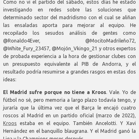
Como no vi el partido del sábado, estos días he estado
investigando en redes sobre las soluciones que
determinado sector del madridismo con el cual se aliñan
las ensaladas aporta para mejorar al equipo. He
recopilado los sesudos análisis de gentes como
@Ronaldo4Ever, @MocitoMadrileño72,
@White_Fury_23457, @Mojón_Vkingo_21 y otros expertos
de probada experiencia a la hora de gestionar clubes con
un presupuesto equivalente al PIB de Andorra, y el
resultado podría resumirse a grandes rasgos en estas dos
ideas:
El Madrid sufre porque no tiene a Kroos
. Vale. Yo de
fútbol no sé, pero memoria a largo plazo todavía tengo, y
juraría que la última vez que el Barça le encajó cuatro
roscos al Madrid en un partido oficial (marzo de 2022),
Kroos
estaba en el equipo. También Ancelotti. Y Xavi
Hernández en el banquillo blaugrana. Y el Madrid ganó la
Liga y la Champions meses después.