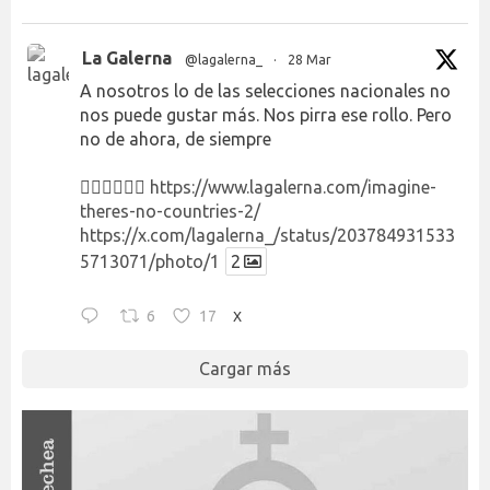
La Galerna
@lagalerna_
·
28 Mar
A nosotros lo de las selecciones nacionales no
nos puede gustar más. Nos pirra ese rollo. Pero
no de ahora, de siempre
👉🏻👉🏻👉🏻
https://www.lagalerna.com/imagine-
theres-no-countries-2/
https://x.com/lagalerna_/status/203784931533
5713071/photo/1
2
6
17
X
Cargar más