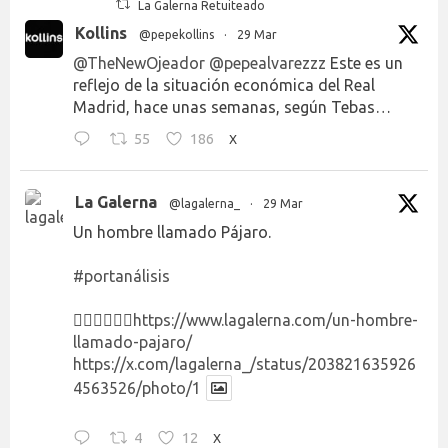
La Galerna Retuiteado
Kollins
@pepekollins
·
29 Mar
@TheNewOjeador
@pepealvarezzz
Este es un
reflejo de la situación económica del Real
Madrid, hace unas semanas, según Tebas…
55
186
X
La Galerna
@lagalerna_
·
29 Mar
Un hombre llamado Pájaro.
#portanálisis
👉🏻👉🏻👉🏻
https://www.lagalerna.com/un-hombre-
llamado-pajaro/
https://x.com/lagalerna_/status/203821635926
4563526/photo/1
4
12
X