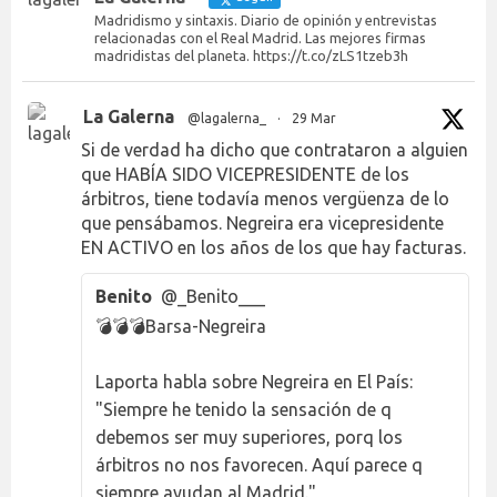
Madridismo y sintaxis. Diario de opinión y entrevistas
relacionadas con el Real Madrid. Las mejores firmas
madridistas del planeta. https://t.co/zLS1tzeb3h
La Galerna
@lagalerna_
·
29 Mar
Si de verdad ha dicho que contrataron a alguien
que HABÍA SIDO VICEPRESIDENTE de los
árbitros, tiene todavía menos vergüenza de lo
que pensábamos. Negreira era vicepresidente
EN ACTIVO en los años de los que hay facturas.
Benito
@_Benito___
💣💣💣Barsa-Negreira
Laporta habla sobre Negreira en El País:
"Siempre he tenido la sensación de q
debemos ser muy superiores, porq los
árbitros no nos favorecen. Aquí parece q
siempre ayudan al Madrid."