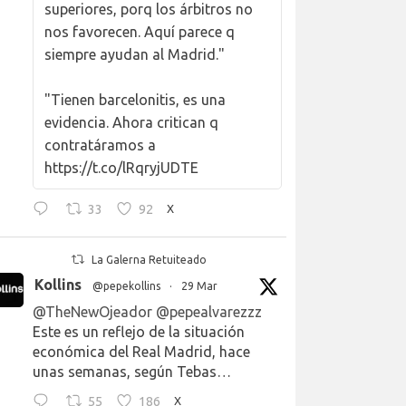
superiores, porq los árbitros no
nos favorecen. Aquí parece q
siempre ayudan al Madrid."
"Tienen barcelonitis, es una
evidencia. Ahora critican q
contratáramos a
https://t.co/lRqryjUDTE
33
92
X
La Galerna Retuiteado
Kollins
@pepekollins
·
29 Mar
@TheNewOjeador
@pepealvarezzz
Este es un reflejo de la situación
económica del Real Madrid, hace
unas semanas, según Tebas…
55
186
X