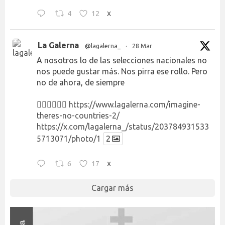
4
12
X
La Galerna
@lagalerna_
·
28 Mar
A nosotros lo de las selecciones nacionales no
nos puede gustar más. Nos pirra ese rollo. Pero
no de ahora, de siempre
👉🏻👉🏻👉🏻
https://www.lagalerna.com/imagine-
theres-no-countries-2/
https://x.com/lagalerna_/status/203784931533
5713071/photo/1
2
6
17
X
Cargar más