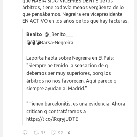
que HABÍA SIDO VICEPRESIDENTE de los
árbitros, tiene todavía menos vergüenza de lo
que pensábamos. Negreira era vicepresidente
EN ACTIVO en los años de los que hay facturas.
Benito
@_Benito___
💣💣💣Barsa-Negreira
Laporta habla sobre Negreira en El País:
"Siempre he tenido la sensación de q
debemos ser muy superiores, porq los
árbitros no nos favorecen. Aquí parece q
siempre ayudan al Madrid."
"Tienen barcelonitis, es una evidencia. Ahora
critican q contratáramos a
https://t.co/lRqryjUDTE
33
92
X