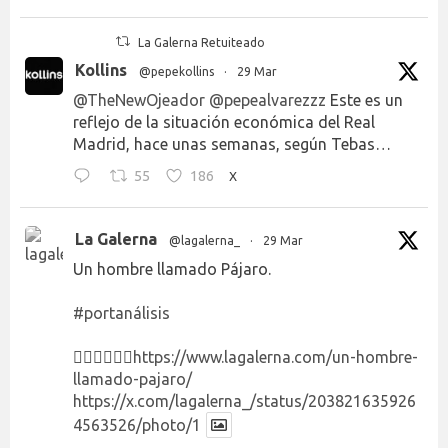
La Galerna Retuiteado
Kollins
@pepekollins
·
29 Mar
@TheNewOjeador
@pepealvarezzz
Este es un
reflejo de la situación económica del Real
Madrid, hace unas semanas, según Tebas…
55
186
X
La Galerna
@lagalerna_
·
29 Mar
Un hombre llamado Pájaro.
#portanálisis
👉🏻👉🏻👉🏻
https://www.lagalerna.com/un-hombre-
llamado-pajaro/
https://x.com/lagalerna_/status/203821635926
4563526/photo/1