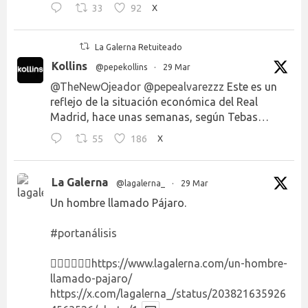
33
92
X
La Galerna Retuiteado
Kollins
@pepekollins
·
29 Mar
@TheNewOjeador
@pepealvarezzz
Este es un
reflejo de la situación económica del Real
Madrid, hace unas semanas, según Tebas…
55
186
X
La Galerna
@lagalerna_
·
29 Mar
Un hombre llamado Pájaro.
#portanálisis
👉🏻👉🏻👉🏻
https://www.lagalerna.com/un-hombre-
llamado-pajaro/
https://x.com/lagalerna_/status/203821635926