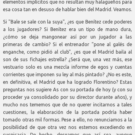
elementos implícitos que no resultan muy halagüeños para
esa cosa tan en desuso de hablar bien del Madrid. Veamos.
Si "Bale se sale con la suya", ¿es que Benítez cede poderes
a los jugadores? Si Benítez era un tipo de mano dura,
¿cómo se deja mangonear así por un jugador a las
primeras de cambio? Si el entrenador "pone al galés de
enganche, como pidió al club", ¿es que el Madrid baila al
son de sus fichajes estrella? ¿Será que, una vez más, ese
vestuario solo es una mezcla informe de egos y cuentas
corrientes que imponen su ley al más pintado? ¿No es este,
en definitiva, el Madrid que ha logrado Florentino? Estas
preguntas nos sugiere As con su portada de hoy (y con su
proceder ya consolidado por su director durante años), y
mucho nos tememos que de no querer incitarnos a tales
cuestiones, la elaboración de la portada podría haber
tomado otras mil formas. Pese a ello, no renunciamos a la
posibilidad de que otra vez nos estemos excediendo en
suspicacia. De hecho, deseamos que así sea, aunque