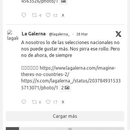
4563526/photo/1
4
12
X
La Galerna
@lagalerna_
·
28 Mar
A nosotros lo de las selecciones nacionales no
nos puede gustar más. Nos pirra ese rollo. Pero
no de ahora, de siempre
👉🏻👉🏻👉🏻
https://www.lagalerna.com/imagine-
theres-no-countries-2/
https://x.com/lagalerna_/status/203784931533
5713071/photo/1
2
6
17
X
Cargar más