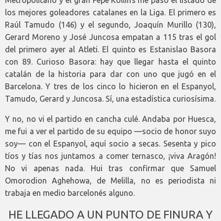
Metropolitano y el gran Pepe Kollins me pasó el listado de
los mejores goleadores catalanes en la Liga. El primero es
Raúl Tamudo (146) y el segundo, Joaquín Murillo (130),
Gerard Moreno y José Juncosa empatan a 115 tras el gol
del primero ayer al Atleti. El quinto es Estanislao Basora
con 89. Curioso Basora: hay que llegar hasta el quinto
catalán de la historia para dar con uno que jugó en el
Barcelona. Y tres de los cinco lo hicieron en el Espanyol,
Tamudo, Gerard y Juncosa. Sí, una estadística curiosísima.
Y no, no vi el partido en cancha culé. Andaba por Huesca,
me fui a ver el partido de su equipo —socio de honor suyo
soy— con el Espanyol, aquí socio a secas. Sesenta y pico
tíos y tías nos juntamos a comer ternasco, ¡viva Aragón!
No vi apenas nada. Hui tras confirmar que Samuel
Omorodion Aghehowa, de Melilla, no es periodista ni
trabaja en medio barcelonés alguno.
HE LLEGADO A UN PUNTO DE FINURA Y