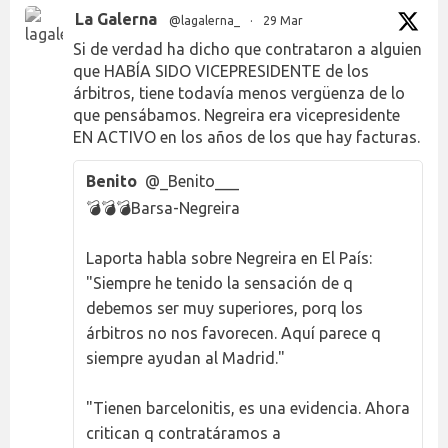
La Galerna
@lagalerna_
·
29 Mar
Si de verdad ha dicho que contrataron a alguien
que HABÍA SIDO VICEPRESIDENTE de los
árbitros, tiene todavía menos vergüenza de lo
que pensábamos. Negreira era vicepresidente
EN ACTIVO en los años de los que hay facturas.
Benito
@_Benito___
💣💣💣Barsa-Negreira
Laporta habla sobre Negreira en El País:
"Siempre he tenido la sensación de q
debemos ser muy superiores, porq los
árbitros no nos favorecen. Aquí parece q
siempre ayudan al Madrid."
"Tienen barcelonitis, es una evidencia. Ahora
critican q contratáramos a