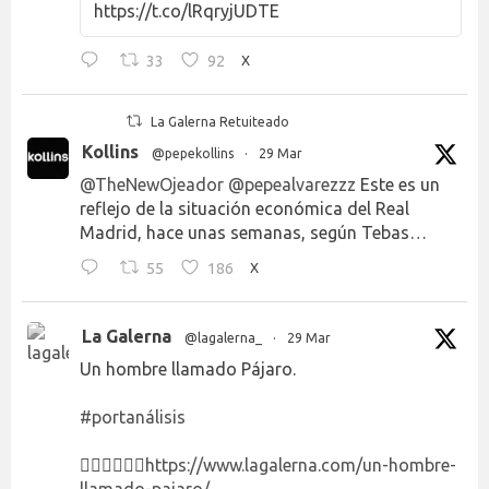
https://t.co/lRqryjUDTE
33
92
X
La Galerna Retuiteado
Kollins
@pepekollins
·
29 Mar
@TheNewOjeador
@pepealvarezzz
Este es un
reflejo de la situación económica del Real
Madrid, hace unas semanas, según Tebas…
55
186
X
La Galerna
@lagalerna_
·
29 Mar
Un hombre llamado Pájaro.
#portanálisis
👉🏻👉🏻👉🏻
https://www.lagalerna.com/un-hombre-