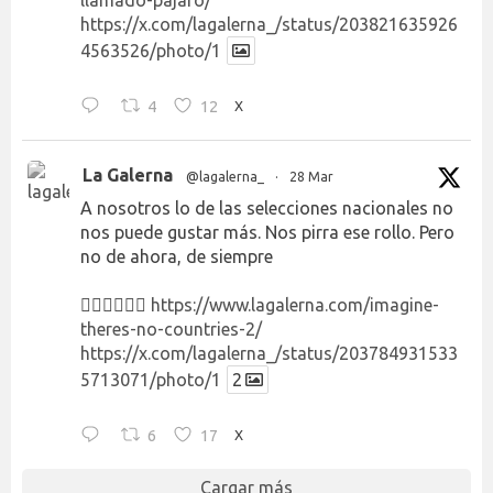
llamado-pajaro/
https://x.com/lagalerna_/status/203821635926
4563526/photo/1
4
12
X
La Galerna
@lagalerna_
·
28 Mar
A nosotros lo de las selecciones nacionales no
nos puede gustar más. Nos pirra ese rollo. Pero
no de ahora, de siempre
👉🏻👉🏻👉🏻
https://www.lagalerna.com/imagine-
theres-no-countries-2/
https://x.com/lagalerna_/status/203784931533
5713071/photo/1
2
6
17
X
Cargar más