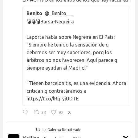
Benito
@_Benito___
💣💣💣Barsa-Negreira
Laporta habla sobre Negreira en El País:
"Siempre he tenido la sensación de q
debemos ser muy superiores, porq los
árbitros no nos favorecen. Aquí parece q
siempre ayudan al Madrid."
"Tienen barcelonitis, es una evidencia. Ahora
critican q contratáramos a
https://t.co/lRqryjUDTE
33
92
X
La Galerna Retuiteado