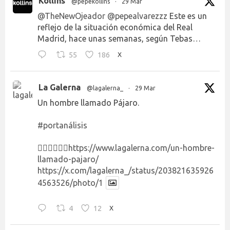
Kollins
@pepekollins
·
29 Mar
@TheNewOjeador
@pepealvarezzz
Este es un
reflejo de la situación económica del Real
Madrid, hace unas semanas, según Tebas…
55
186
X
La Galerna
@lagalerna_
·
29 Mar
Un hombre llamado Pájaro.
#portanálisis
👉🏻👉🏻👉🏻
https://www.lagalerna.com/un-hombre-
llamado-pajaro/
https://x.com/lagalerna_/status/203821635926
4563526/photo/1
4
12
X