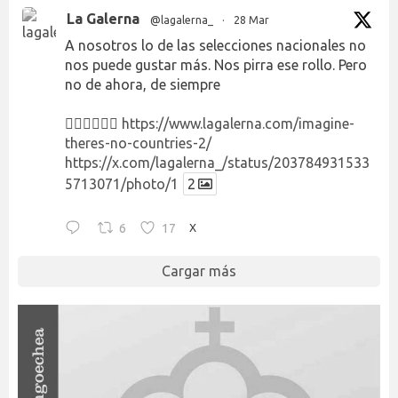
La Galerna
@lagalerna_
·
28 Mar
A nosotros lo de las selecciones nacionales no
nos puede gustar más. Nos pirra ese rollo. Pero
no de ahora, de siempre
👉🏻👉🏻👉🏻
https://www.lagalerna.com/imagine-
theres-no-countries-2/
https://x.com/lagalerna_/status/203784931533
5713071/photo/1
2
6
17
X
Cargar más