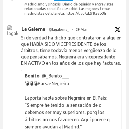
Madridismo y sintaxis. Diario de opinión y entrevistas
relacionadas con el Real Madrid. Las mejores firmas
madridistas del planeta. https://t.co/zLS1tzeb3h
La Galerna
@lagalerna_
·
29 Mar
Si de verdad ha dicho que contrataron a alguien
que HABÍA SIDO VICEPRESIDENTE de los
árbitros, tiene todavía menos vergüenza de lo
que pensábamos. Negreira era vicepresidente
EN ACTIVO en los años de los que hay facturas.
Benito
@_Benito___
💣💣💣Barsa-Negreira
Laporta habla sobre Negreira en El País:
"Siempre he tenido la sensación de q
debemos ser muy superiores, porq los
árbitros no nos favorecen. Aquí parece q
siempre ayudan al Madrid."