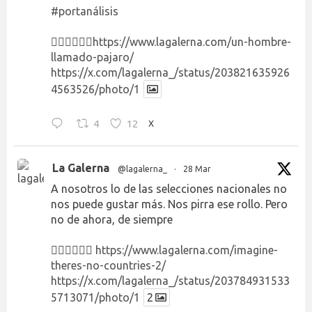
#portanálisis
👉🏻👉🏻👉🏻
https://www.lagalerna.com/un-hombre-
llamado-pajaro/
https://x.com/lagalerna_/status/203821635926
4563526/photo/1
4
12
X
La Galerna
@lagalerna_
·
28 Mar
A nosotros lo de las selecciones nacionales no
nos puede gustar más. Nos pirra ese rollo. Pero
no de ahora, de siempre
👉🏻👉🏻👉🏻
https://www.lagalerna.com/imagine-
theres-no-countries-2/
https://x.com/lagalerna_/status/203784931533
5713071/photo/1
2