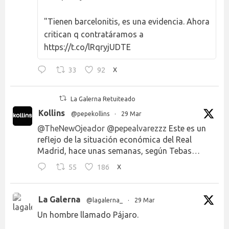
"Tienen barcelonitis, es una evidencia. Ahora
critican q contratáramos a
https://t.co/lRqryjUDTE
33
92
X
La Galerna Retuiteado
Kollins
@pepekollins
·
29 Mar
@TheNewOjeador
@pepealvarezzz
Este es un
reflejo de la situación económica del Real
Madrid, hace unas semanas, según Tebas…
55
186
X
La Galerna
@lagalerna_
·
29 Mar
Un hombre llamado Pájaro.