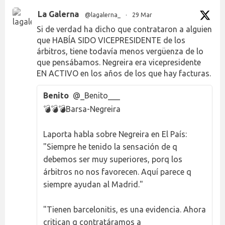
La Galerna
@lagalerna_
·
29 Mar
Si de verdad ha dicho que contrataron a alguien
que HABÍA SIDO VICEPRESIDENTE de los
árbitros, tiene todavía menos vergüenza de lo
que pensábamos. Negreira era vicepresidente
EN ACTIVO en los años de los que hay facturas.
Benito
@_Benito___
💣💣💣Barsa-Negreira
Laporta habla sobre Negreira en El País:
"Siempre he tenido la sensación de q
debemos ser muy superiores, porq los
árbitros no nos favorecen. Aquí parece q
siempre ayudan al Madrid."
"Tienen barcelonitis, es una evidencia. Ahora
critican q contratáramos a