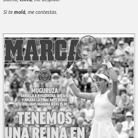
Si te
molá
, me contestas.