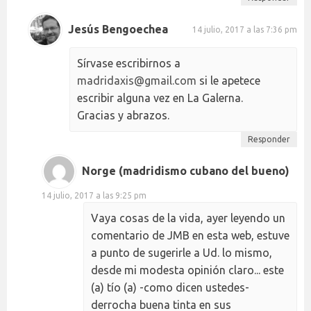
Jesús Bengoechea
14 julio, 2017 a las 7:36 pm
Sírvase escribirnos a
madridaxis@gmail.com
si le apetece
escribir alguna vez en La Galerna.
Gracias y abrazos.
Responder
Norge (madridismo cubano del bueno)
14 julio, 2017 a las 9:25 pm
Vaya cosas de la vida, ayer leyendo un
comentario de JMB en esta web, estuve
a punto de sugerirle a Ud. lo mismo,
desde mi modesta opinión claro... este
(a) tío (a) -como dicen ustedes-
derrocha buena tinta en sus