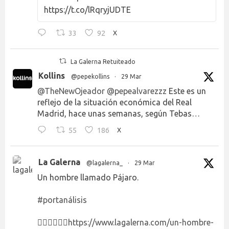
https://t.co/lRqryjUDTE
33
92
X
La Galerna Retuiteado
Kollins
@pepekollins
·
29 Mar
@TheNewOjeador
@pepealvarezzz
Este es un
reflejo de la situación económica del Real
Madrid, hace unas semanas, según Tebas…
55
186
X
La Galerna
@lagalerna_
·
29 Mar
Un hombre llamado Pájaro.
#portanálisis
👉🏻👉🏻👉🏻
https://www.lagalerna.com/un-hombre-