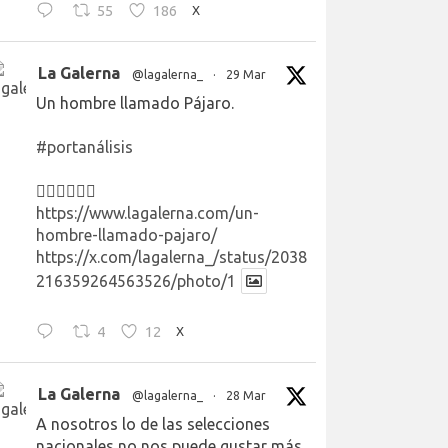
55
186
X
La Galerna
@lagalerna_
·
29 Mar
Un hombre llamado Pájaro.
#portanálisis
👉🏻👉🏻👉🏻
https://www.lagalerna.com/un-
hombre-llamado-pajaro/
https://x.com/lagalerna_/status/2038
216359264563526/photo/1
4
12
X
La Galerna
@lagalerna_
·
28 Mar
A nosotros lo de las selecciones
nacionales no nos puede gustar más.