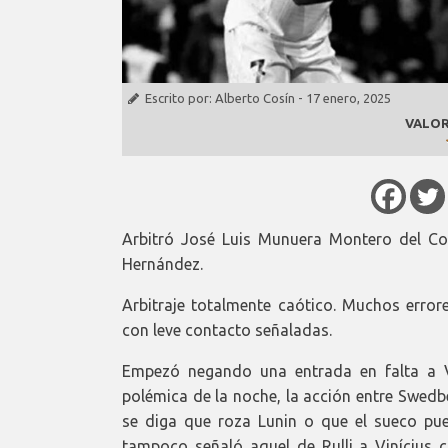
Escrito por:
Alberto Cosín
-
17 enero, 2025
VALOR
Arbitró José Luis Munuera Montero del Co
Hernández.
Arbitraje totalmente caótico. Muchos error
con leve contacto señaladas.
Empezó negando una entrada en falta a Vi
polémica de la noche, la acción entre Swedbe
se diga que roza Lunin o que el sueco pued
tampoco señaló aquel de Rulli a Vinícius c