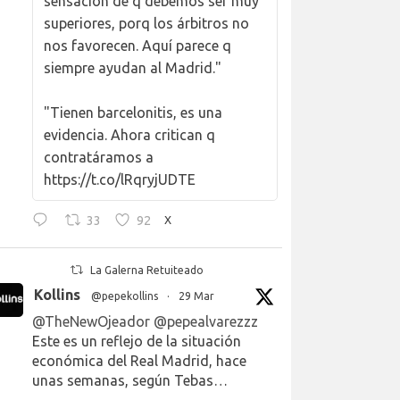
sensación de q debemos ser muy
superiores, porq los árbitros no
nos favorecen. Aquí parece q
siempre ayudan al Madrid."
"Tienen barcelonitis, es una
evidencia. Ahora critican q
contratáramos a
https://t.co/lRqryjUDTE
33
92
X
La Galerna Retuiteado
Kollins
@pepekollins
·
29 Mar
@TheNewOjeador
@pepealvarezzz
Este es un reflejo de la situación
económica del Real Madrid, hace
unas semanas, según Tebas…