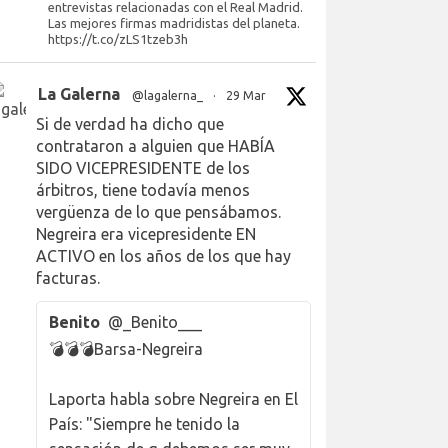
entrevistas relacionadas con el Real Madrid.
Las mejores firmas madridistas del planeta.
https://t.co/zLS1tzeb3h
La Galerna
@lagalerna_
·
29 Mar
Si de verdad ha dicho que
contrataron a alguien que HABÍA
SIDO VICEPRESIDENTE de los
árbitros, tiene todavía menos
vergüenza de lo que pensábamos.
Negreira era vicepresidente EN
ACTIVO en los años de los que hay
facturas.
Benito
@_Benito___
💣💣💣Barsa-Negreira
Laporta habla sobre Negreira en El
País: "Siempre he tenido la