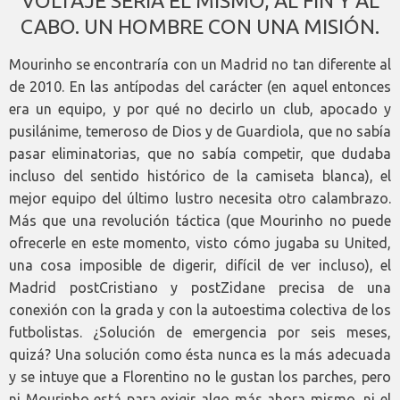
VOLTAJE SERÍA EL MISMO, AL FIN Y AL
CABO. UN HOMBRE CON UNA MISIÓN.
Mourinho se encontraría con un Madrid no tan diferente al
de 2010. En las antípodas del carácter (en aquel entonces
era un equipo, y por qué no decirlo un club, apocado y
pusilánime, temeroso de Dios y de Guardiola, que no sabía
pasar eliminatorias, que no sabía competir, que dudaba
incluso del sentido histórico de la camiseta blanca), el
mejor equipo del último lustro necesita otro calambrazo.
Más que una revolución táctica (que Mourinho no puede
ofrecerle en este momento, visto cómo jugaba su United,
una cosa imposible de digerir, difícil de ver incluso), el
Madrid postCristiano y postZidane precisa de una
conexión con la grada y con la autoestima colectiva de los
futbolistas. ¿Solución de emergencia por seis meses,
quizá? Una solución como ésta nunca es la más adecuada
y se intuye que a Florentino no le gustan los parches, pero
ni Mourinho está para exigir algo más ahora mismo, ni el