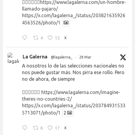
👉🏻👉🏻👉🏻
https://www.lagalerna.com/un-hombre-
llamado-pajaro/
https://x.com/lagalerna_/status/203821635926
4563526/photo/1
4
12
X
La Galerna
@lagalerna_
·
28 Mar
A nosotros lo de las selecciones nacionales no
nos puede gustar más. Nos pirra ese rollo. Pero
no de ahora, de siempre
👉🏻👉🏻👉🏻
https://www.lagalerna.com/imagine-
theres-no-countries-2/
https://x.com/lagalerna_/status/203784931533
5713071/photo/1
2
6
17
X