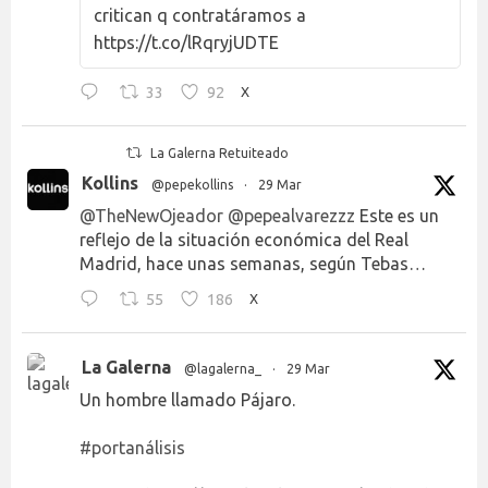
critican q contratáramos a
https://t.co/lRqryjUDTE
33
92
X
La Galerna Retuiteado
Kollins
@pepekollins
·
29 Mar
@TheNewOjeador
@pepealvarezzz
Este es un
reflejo de la situación económica del Real
Madrid, hace unas semanas, según Tebas…
55
186
X
La Galerna
@lagalerna_
·
29 Mar
Un hombre llamado Pájaro.
#portanálisis