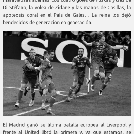
maravillosas además. Los cuatro goles de Puskas y tres de
Di Stéfano, la volea de Zidane y las manos de Casillas, la
apoteosis coral en el País de Gales… La reina los dejó
bendecidos de generación en generación.
El Madrid ganó su última batalla europea al Liverpool y
frente al United libró la primera y, ya que estamos, se