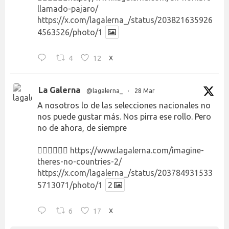
llamado-pajaro/
https://x.com/lagalerna_/status/203821635926
4563526/photo/1
4
12
X
La Galerna
@lagalerna_
·
28 Mar
A nosotros lo de las selecciones nacionales no
nos puede gustar más. Nos pirra ese rollo. Pero
no de ahora, de siempre
👉🏻👉🏻👉🏻
https://www.lagalerna.com/imagine-
theres-no-countries-2/
https://x.com/lagalerna_/status/203784931533
5713071/photo/1
2
6
17
X