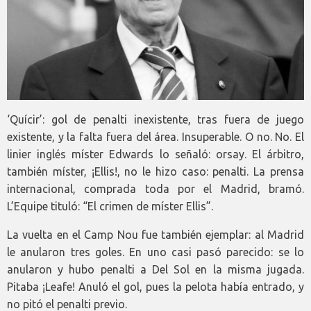
‘Quícir’: gol de penalti inexistente, tras fuera de juego
existente, y la falta fuera del área. Insuperable. O no. No. El
linier inglés míster Edwards lo señaló: orsay. El árbitro,
también míster, ¡Ellis!, no le hizo caso: penalti. La prensa
internacional, comprada toda por el Madrid, bramó.
L’Equipe tituló: “El crimen de míster Ellis”.
La vuelta en el Camp Nou fue también ejemplar: al Madrid
le anularon tres goles. En uno casi pasó parecido: se lo
anularon y hubo penalti a Del Sol en la misma jugada.
Pitaba ¡Leafe! Anuló el gol, pues la pelota había entrado, y
no pitó el penalti previo.