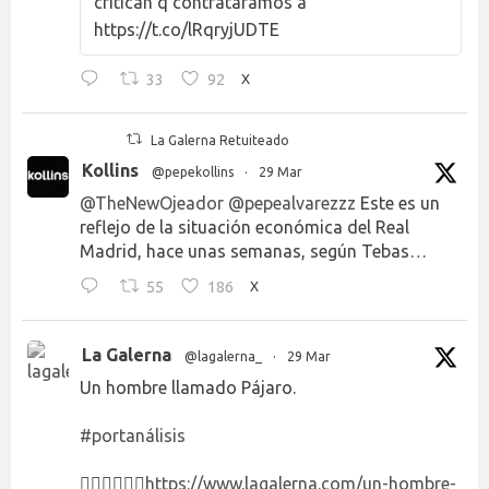
critican q contratáramos a
https://t.co/lRqryjUDTE
33
92
X
La Galerna Retuiteado
Kollins
@pepekollins
·
29 Mar
@TheNewOjeador
@pepealvarezzz
Este es un
reflejo de la situación económica del Real
Madrid, hace unas semanas, según Tebas…
55
186
X
La Galerna
@lagalerna_
·
29 Mar
Un hombre llamado Pájaro.
#portanálisis
👉🏻👉🏻👉🏻
https://www.lagalerna.com/un-hombre-