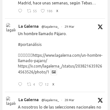
Madrid, hace unas semanas, según Tebas…
55
186
X
La Galerna
@lagalerna_
·
29 Mar
Un hombre llamado Pájaro.
#portanálisis
👉🏻👉🏻👉🏻
https://www.lagalerna.com/un-hombre-
llamado-pajaro/
https://x.com/lagalerna_/status/203821635926
4563526/photo/1
4
12
X
La Galerna
@lagalerna_
·
28 Mar
A nosotros lo de las selecciones nacionales no