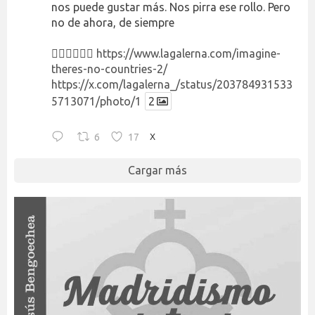
nos puede gustar más. Nos pirra ese rollo. Pero
no de ahora, de siempre
👉🏻👉🏻👉🏻
https://www.lagalerna.com/imagine-
theres-no-countries-2/
https://x.com/lagalerna_/status/203784931533
5713071/photo/1
2
6
17
X
Cargar más