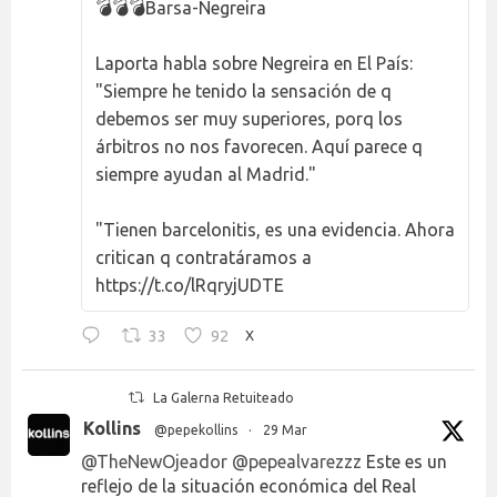
💣💣💣Barsa-Negreira
Laporta habla sobre Negreira en El País:
"Siempre he tenido la sensación de q
debemos ser muy superiores, porq los
árbitros no nos favorecen. Aquí parece q
siempre ayudan al Madrid."
"Tienen barcelonitis, es una evidencia. Ahora
critican q contratáramos a
https://t.co/lRqryjUDTE
33
92
X
La Galerna Retuiteado
Kollins
@pepekollins
·
29 Mar
@TheNewOjeador
@pepealvarezzz
Este es un
reflejo de la situación económica del Real